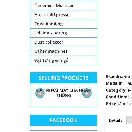
Tenoner - Mortiser
Hot - cold presser
Edge banding
Drilling - Boring
Dust collector
Other machines
Vật tư ngành gỗ
Brandname
SELLING PRODUCTS
Made in:
Tai
DÙNG CHO MÁY ĐƯA
GIẤY NHÁM MÁY CHÀ NHÁM
Category:
MÁY DÁN C
M
◄
►
PHÔI 60X100
THÙNG
CHỨC NĂNG
Condition:
U
Price:
Contac
FACEBOOK
Details
(
H
a
c