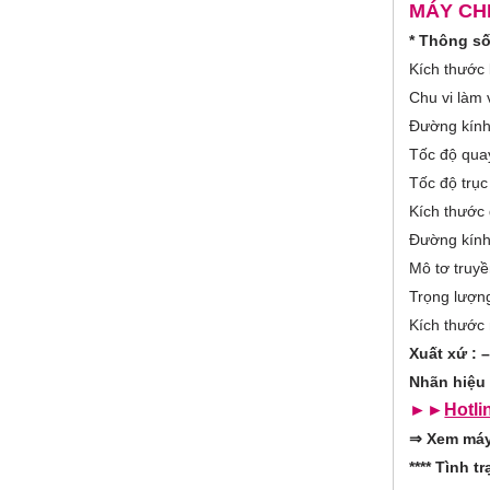
t
MÁY CH
o
i
* Th
ông số
v
r
e
Kích thước
t
a
Chu vi làm 
i
b
Đường kín
)
z
Tốc độ qua
Tốc độ trụ
o
Kích thước 
n
Đường kín
Mô tơ truyề
t
Trọng lượ
a
Kích thươ
Xuất xứ : 
l
Nhãn hiệu 
G
►►
Hotli
⇒
Xem máy 
**** T
ình t