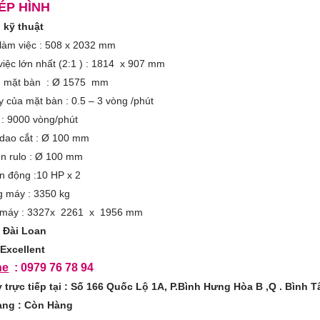
ÉP HÌNH
 kỹ thuật
 làm việc : 508 x 2032 mm
việc lớn nhất (2:1 ) : 1814 x 907 mm
h mặt bàn : Ø 1575 mm
y của mặt bàn : 0.5 – 3 vòng /phút
c : 9000 vòng/phút
dao cắt : Ø 100 mm
hn rulo : Ø 100 mm
n động :10 HP x 2
ng máy : 3350 kg
́c máy : 3327x 2261 x 1956 mm
– Đài Loan
Excellent
ne
: 0979 76 78 94
trực tiếp tại : Số 166 Quốc Lộ 1A, P.Bình Hưng Hòa B ,Q . Bình 
rạng : Còn Hàng