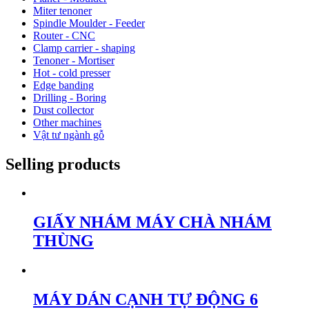
Miter tenoner
Spindle Moulder - Feeder
Router - CNC
Clamp carrier - shaping
Tenoner - Mortiser
Hot - cold presser
Edge banding
Drilling - Boring
Dust collector
Other machines
Vật tư ngành gỗ
Selling products
GIẤY NHÁM MÁY CHÀ NHÁM
THÙNG
MÁY DÁN CẠNH TỰ ĐỘNG 6