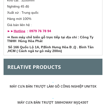
Khổ cắt : 3200mm
v
r
e
Nghiêng 45 độ
t
a
Xuất xứ : Trung quốc
i
b
Hàng mới 100%
)
z
Giá bán liên hệ :
►►
Hotline
: 0979 76 78 94
o
⇒
Xem máy chế biến gỗ trực tiếp tại địa chỉ : Công Ty
TNHH Hùng Hòa Phát
n
Số 166 Quốc Lộ 1A, P.Bình Hưng Hòa B ,Q . Bình Tân
t
,HCM ( Cách ngã tư gò mây 200m)
a
RELATIVE PRODUCTS
l
G
MÁY CƯA BÀN TRƯỢT LÀM GỖ CÔNG NGHIỆP UNITEK
MÁY CƯA BÀN TRƯỢT SIMHOWAY MJQ430T