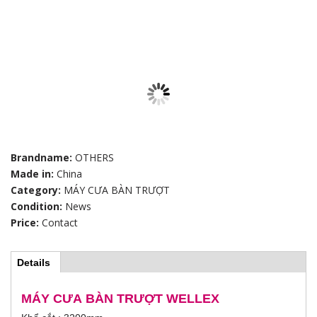
Brandname:
OTHERS
Made in:
China
Category:
MÁY CƯA BÀN TRƯỢT
Condition:
News
Price:
Contact
Details
(
H
a
c
t
MÁY CƯA BÀN TRƯỢT WELLEX
o
i