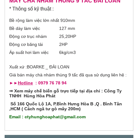
t
MÁY CHÀ NHÁM THÙNG 9 TẤC ĐÀI LOAN
o
i
* Thông số kỹ thuật :
v
r
e
t
Bề rộng làm việc lớn nhất
910mm
a
i
Bề dày làm việc
127 mm
b
)
Động cơ trục nhám
25,20HP
z
Động cơ băng tải
2HP
o
Áp suất hơi làm việc
6kg/cm3
n
Xuất xứ :BOARKE _ ĐÀI LOAN
t
Giá bán máy chà nhám thùng 9 tấc đã qua sử dụng liên hệ :
►►
Hotline
: 0979 76 78 94
a
⇒
Xem máy chế biến gỗ trực tiếp tại địa chỉ : Công Ty
TNHH Hùng Hòa Phát
l
Số 166 Quốc Lộ 1A, P.Bình Hưng Hòa B ,Q . Bình Tân
,HCM ( Cách ngã tư gò mây 200m)
G
Email : ctyhunghoaphat@gmail.com