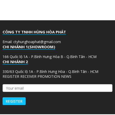
CÔNG TY TNHH HÙNG HÒA PHÁT
Email: ctyhunghoaphat@gmail.com
CHI NHÁNH 1(SHOWROOM)
166 Quốc lộ 1A - P.Bình Hưng Hòa B - Q.Bình Tân - HCM
CHI NHÁNH 2
330/63 Quốc lộ 1A - P.Bình Hưng Hòa - Q.Bình Tân - HCM
REGISTER RECEIVER PROMOTION NEWS
Y
o
u
r
e
m