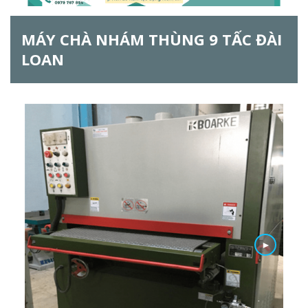
h
MÁY CHÀ NHÁM THÙNG 9 TẤC ĐÀI
f
LOAN
o
r
m
►