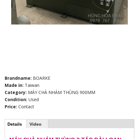
Brandname:
BOARKE
Made in:
Taiwan
Category:
MÁY CHÀ NHÁM THÙNG 900MM
Condition:
Used
Price:
Contact
Details
(
Video
H
a
c