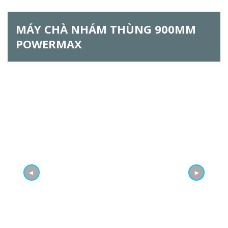
h
MÁY CHÀ NHÁM THÙNG 900MM
f
POWERMAX
o
r
m
◄
►