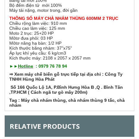
Băng tải mới 100%
r
e
Bộ đếm điện tử mới 100%
t
Máy tải nặng, motor trong, đời gần
a
i
THÔNG SỐ MÁY CHÀ NHÁM THÙNG 600MM 2 TRỤC
b
Chiều rộng làm việc: 910 mm
)
z
Chiều cao làm việc: 125 mm
Moto 2 trục: 25+20 HP
Môtơ đưa phôi: 03 HP
o
Môtơ nâng hạ bàn: 1/2 HP
Kích thước băng nhám: 37"x75"
n
Áp lực khí yêu cầu: 6 kg/cm3
Kích thước máy: 2108 x 2057 x 2057 mm
t
►►
Hotline
: 0979 76 78 94
⇒ Xem máy chế biến gỗ trực tiếp tại địa chỉ : Công Ty
a
TNHH Hùng Hòa Phát
Số 166 Quốc Lộ 1A, P.Bình Hưng Hòa B ,Q . Bình Tân
l
,TP.HCM ( Cách ngã tư gò mây 200m)
Tag :
Máy chà nhám thùng
,
chà nhám thùng 9 tấc
,
chà
G
nhám
RELATIVE PRODUCTS