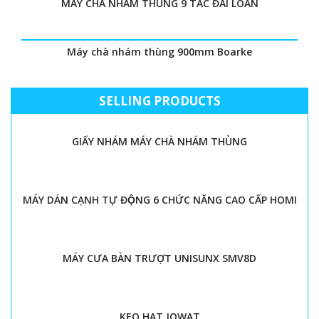
MÁY CHÀ NHÁM THÙNG 9 TẤC ĐÀI LOAN
Máy chà nhám thùng 900mm Boarke
SELLING PRODUCTS
GIẤY NHÁM MÁY CHÀ NHÁM THÙNG
MÁY DÁN CẠNH TỰ ĐỘNG 6 CHỨC NĂNG CAO CẤP HOMI
MÁY CƯA BÀN TRƯỢT UNISUNX SMV8D
KEO HẠT JOWAT