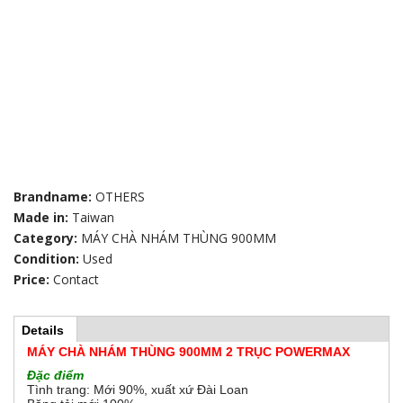
Brandname:
OTHERS
Made in:
Taiwan
Category:
MÁY CHÀ NHÁM THÙNG 900MM
Condition:
Used
Price:
Contact
Details
(
H
a
MÁY CHÀ NHÁM THÙNG 900MM 2 TRỤC POWERMAX
c
t
Đặc điểm
o
i
Tình trang: Mới 90%, xuất xứ Đài Loan
v