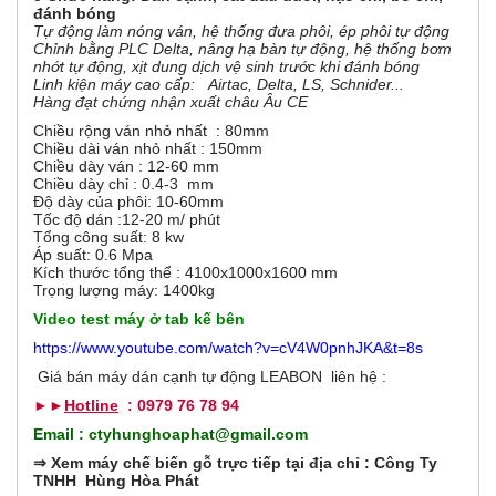
r
đánh bóng
e
Tự động làm nóng ván, hệ thống đưa phôi, ép phôi tự động
t
Chỉnh bằng PLC Delta, nâng hạ bàn tự động, hệ thống bơm
a
i
nhớt tự động, xịt dung dịch vệ sinh trước khi đánh bóng
b
Linh kiện máy cao cấp: Airtac, Delta, LS, Schnider...
)
z
Hàng đạt chứng nhận xuất châu Âu CE
Chiều rộng ván nhỏ nhất : 80mm
o
Chiều dài ván nhỏ nhất : 150mm
Chiều dày ván : 12-60 mm
Chiều dày chỉ : 0.4-3 mm
n
Độ dày của phôi: 10-60mm
Tốc độ dán :12-20 m/ phút
t
Tổng công suất: 8 kw
Áp suất: 0.6 Mpa
Kích thước tổng thể : 4100x1000x1600 mm
a
Trọng lượng máy: 1400kg
Video test máy ở tab kế bên
l
https://www.youtube.com/watch?v=cV4W0pnhJKA&t=8s
G
Giá bán máy dán cạnh tự động LEABON liên hệ :
►►
Hotline
: 0979 76 78 94
Email : ctyhunghoaphat@gmail.com
⇒
Xem máy chế biến gỗ trực tiếp tại địa chỉ : Công Ty
TNHH Hùng Hòa Phát