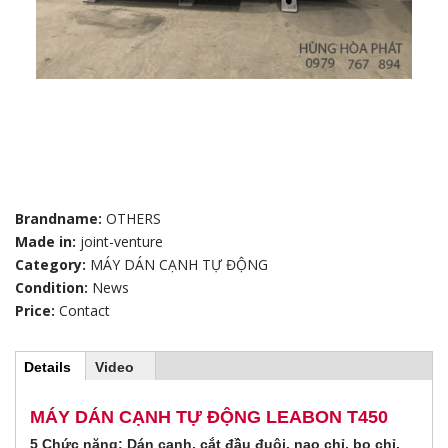
Brandname:
OTHERS
Made in:
joint-venture
Category:
MÁY DÁN CẠNH TỰ ĐỘNG
Condition:
News
Price:
Contact
Details
(
Video
H
a
c
t
MÁY DÁN CẠNH TỰ ĐỘNG LEABON T450
o
i
5 Chức năng: Dán cạnh, cắt đầu đuôi, nạo chỉ, bo chỉ,
v