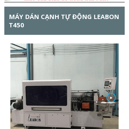
h
MÁY DÁN CẠNH TỰ ĐỘNG LEABON
f
T450
o
r
m
►