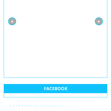
s
◄
►
FACEBOOK