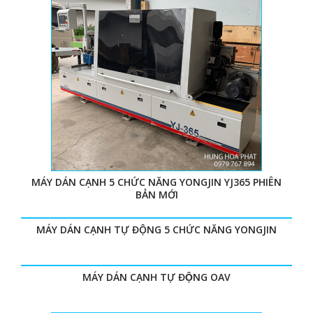
ngũ kỹ thuật giàu kinh nghiệm, bảo hành bảo trì hợp
đồng rõ ràng, dịch vụ thân thiện và chuyên nghiệp.
IV. TẠI SAO CHỌN MUA MÁY DÁN CẠNH TỰ
ĐỘNG CỦA CHÚNG TÔI?
Hùng Hòa Phát có kinh nghiệm trong việc lựa chọn máy
chế biến gỗ chất lượng phục vụ khách hàng. Các sản
phẩm của chúng tôi phải đảm bảo yêu cầu tiên quyết
đó là độ bền lâu dài và ổn định. Bên cạnh đó, việc nhập
MÁY DÁN CẠNH 5 CHỨC NĂNG YONGJIN YJ365 PHIÊN
BẢN MỚI
hàng trực tiếp số lượng lớn, đảm bảo giá cả thấp nhất.
Các yêu cầu về bảo hành bảo trì sẽ được nhanh chóng
MÁY DÁN CẠNH TỰ ĐỘNG 5 CHỨC NĂNG YONGJIN
tiếp nhận và thực thi, đảm bảo công việc không bị gián
đoạn lâu. Quý doanh nghiệp cần đối tác làm ăn uy tín
lâu dài, rõ ràng, máy móc ổn định lâu dài, vui lòng liên
MÁY DÁN CẠNH TỰ ĐỘNG OAV
hệ với chúng tôi nhé.