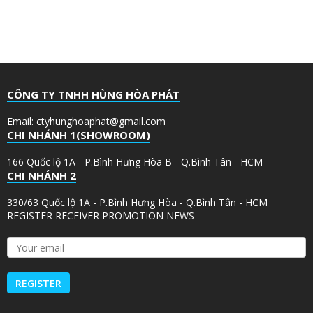
CÔNG TY TNHH HÙNG HÒA PHÁT
Email: ctyhunghoaphat@gmail.com
CHI NHÁNH 1(SHOWROOM)
166 Quốc lộ 1A - P.Bình Hưng Hòa B - Q.Bình Tân - HCM
CHI NHÁNH 2
330/63 Quốc lộ 1A - P.Bình Hưng Hòa - Q.Bình Tân - HCM
REGISTER RECEIVER PROMOTION NEWS
Y
o
u
r
e
m