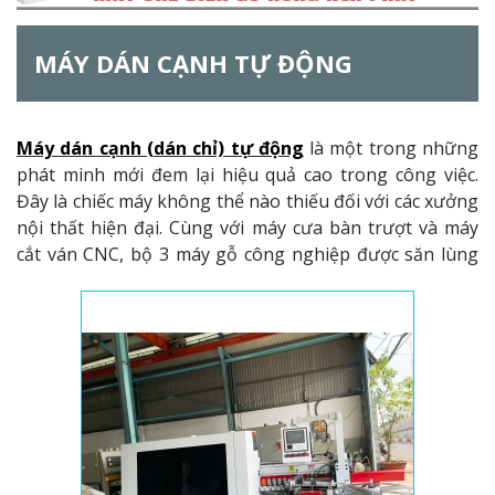
h
MÁY DÁN CẠNH TỰ ĐỘNG
f
o
Máy dán cạnh (dán chỉ) tự động
là một trong những
r
phát minh mới đem lại hiệu quả cao trong công việc.
m
Đây là chiếc máy không thể nào thiếu đối với các xưởng
nội thất hiện đại. Cùng với máy cưa bàn trượt và máy
cắt ván CNC, bộ 3 máy gỗ công nghiệp được săn lùng
nhất hiện nay.
I. ƯU ĐIỂM MÁY DÁN CẠNH TỰ ĐỘNG?
Đối với các sản phẩm nội thất, tính thẩm mỹ luôn là yếu
tố đi kèm chất lượng. Các khâu thủ công cần sự khéo
léo, tỉ mỉ, dần được thay thế bằng máy móc hiện đại.
Hình ảnh lao động đứng trét keo, dán chỉ dần thay thế
bằng các
máy dán cạnh tự động
. Không ai có thể phủ
nhận độ hữu dụng của máy bởi: