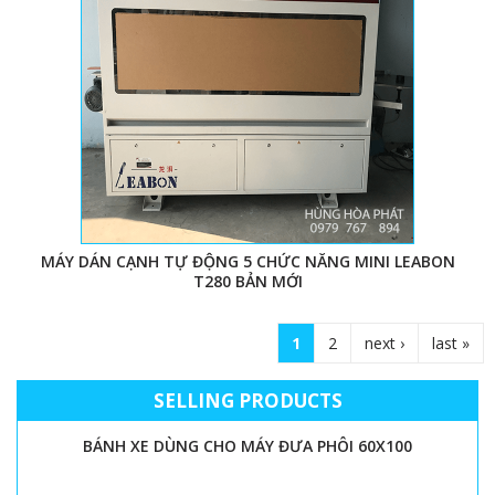
MÁY DÁN CẠNH TỰ ĐỘNG 5 CHỨC NĂNG MINI LEABON
T280 BẢN MỚI
1
2
next ›
last »
P
a
SELLING PRODUCTS
g
BÁNH XE DÙNG CHO MÁY ĐƯA PHÔI 60X100
e