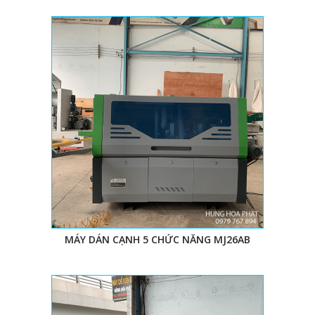
- Linh kiện có sẵn hay không, để tránh tình trạng máy
hỏng hóc giữa chừng mà phải đợi thời gian dài
- Công suất, tốc độ dán, và keo chín có nhanh không….
III. MUA MÁY DÁN CẠNH TỰ ĐỘNG RẺ MÀ
CHẤT Ở ĐÂU?
Doanh nghiệp có thể mua
máy dán cạnh tự động
ở
nhiều cửa hàng và công ty. Công ty TNHH Hùng Hòa
Phát là một trong những địa chỉ uy tín, chất lượng, giá
cả phải chăng. Đến với công ty, khách hàng sẽ không
cần phải tốn nhiều thời gian công sức tìm kiếm bởi
chúng tôi có sẵn lượng lớn máy dán cạnh chất lượng.
MÁY DÁN CẠNH 5 CHỨC NĂNG MJ26AB
Tự hào là một trong những công ty tiên phong trong
ngành máy chế biến gỗ, công ty chúng tôi không
ngừng cải thiện và đem lại khách hàng những sản
phẩm chất lượng nhất, giá cả cạnh tranh hợp lý, đội