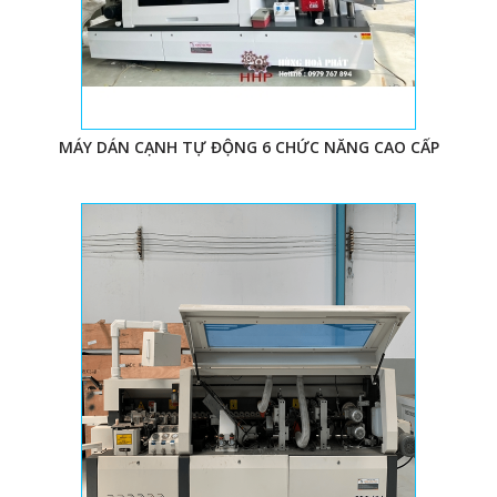
- Tiết kiệm đến hơn 35% sức lực và thời gian => bắt kịp
tiến độ nhiều đơn hàng.
- Tiết kiệm lượng lớn keo, chỉ => tiết kiệm chi phí, nâng
cao lợi nhuận.
MÁY DÁN CẠNH TỰ ĐỘNG 6 CHỨC NĂNG CAO CẤP
- Dán chỉ chắc hơn hơn do keo được nấu ở nhiệt độ
cao=> tăng độ bền sản phẩm
- Chỉ được dán đều, đẹp, nhanh chóng và dễ dàng =>
tính thẩm mỹ cao, tránh ẩm mốc xâm nhập => nâng cao
giá trị sản phẩm, tạo dựng thương hiệu và niềm tin đến
khách hàng.
- Đảm nhiệm nhiều chức năng trên cùng 1 máy => tiết
kiệm chi phí máy móc và diện tích nhà xưởng.
- Có thể xử lý các công đoạn khó khăn mà ngay cả nhân
công cũng ngán ngẫm=> máy dán cạnh cong, máy dán
cạnh vát 45.