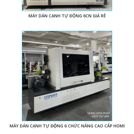
III/ CÁCH LỰA CHỌN MÁY DÁN CHỈ TỰ ĐỘNG
MÁY DÁN CẠNH TỰ ĐỘNG 6CN GIÁ RẺ
CHẤT LƯỢNG.
Có nhiều loại
máy dán cạnh tự động
với kiểu dáng, xuất
xứ, chức năng, và giá thành khác nhau. Nhiều khách
hàng thích
máy dán cạnh tự động
Châu Âu cũ, nhiều
người lại thích máy Trung Quốc. Dù là máy sản xuất từ
nước nào, chúng ta cần phải lưu ý những đặc điểm sau
để mua được chiếc máy ưng ý:
- Thân máy cứng cáp, khi hoạt động không rung lắc,
không phát ra tiếng động lớn.
- Cơ khí đẹp sắc nét để sản phẩm chính xác hơn
- Các linh kiện điện tử của các hãng nào, linh kiện Đài
Loan châu Âu hay Trung Quốc
MÁY DÁN CẠNH TỰ ĐỘNG 6 CHỨC NĂNG CAO CẤP HOMI
- Màn hình điện tử của hãng nào, bấm có nhạy không,
dễ sử dụng không