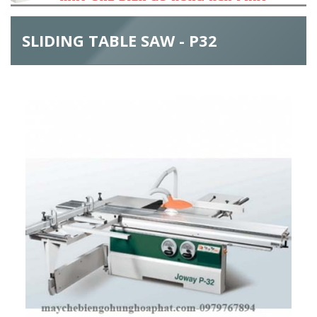
h
SLIDING TABLE SAW - P32
f
o
r
m