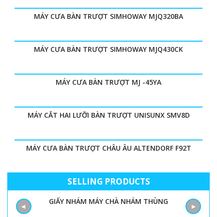
MÁY CƯA BÀN TRƯỢT SIMHOWAY MJQ320BA
MÁY CƯA BÀN TRƯỢT SIMHOWAY MJQ430CK
MÁY CƯA BÀN TRƯỢT MJ -45YA
MÁY CẮT HAI LƯỠI BÀN TRƯỢT UNISUNX SMV8D
MÁY CƯA BÀN TRƯỢT CHÂU ÂU ALTENDORF F92T
SELLING PRODUCTS
GIẤY NHÁM MÁY CHÀ NHÁM THÙNG
M
◄
►