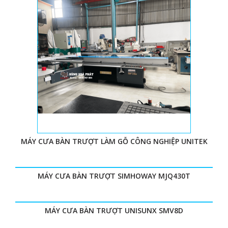
MÁY CƯA BÀN TRƯỢT LÀM GỖ CÔNG NGHIỆP UNITEK
MÁY CƯA BÀN TRƯỢT SIMHOWAY MJQ430T
MÁY CƯA BÀN TRƯỢT UNISUNX SMV8D