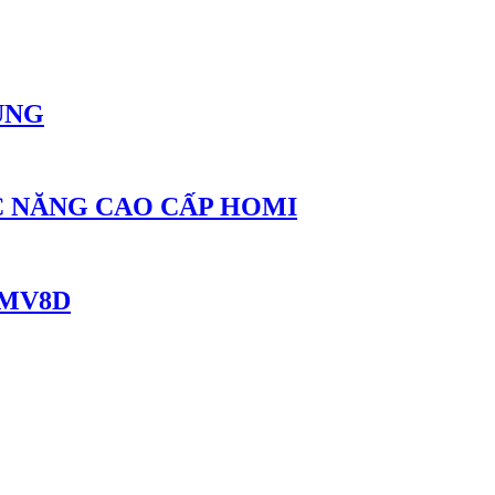
ÙNG
́C NĂNG CAO CẤP HOMI
SMV8D