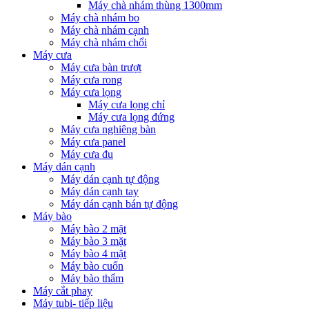
Máy chà nhám thùng 1300mm
Máy chà nhám bo
Máy chà nhám cạnh
Máy chà nhám chổi
Máy cưa
Máy cưa bàn trượt
Máy cưa rong
Máy cưa lọng
Máy cưa lọng chỉ
Máy cưa lọng đứng
Máy cưa nghiêng bàn
Máy cưa panel
Máy cưa đu
Máy dán cạnh
Máy dán cạnh tự động
Máy dán cạnh tay
Máy dán cạnh bán tự động
Máy bào
Máy bào 2 mặt
Máy bào 3 mặt
Máy bào 4 mặt
Máy bào cuốn
Máy bào thẩm
Máy cắt phay
Máy tubi- tiếp liệu