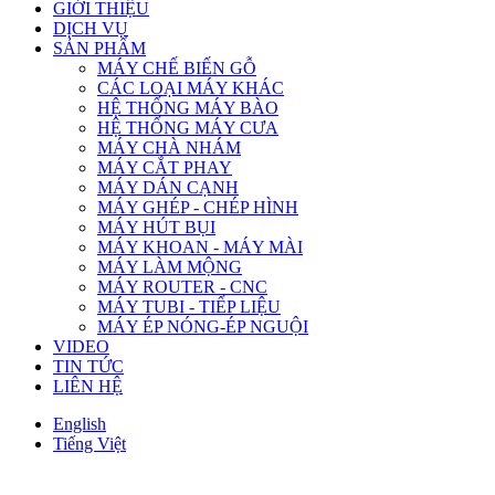
GIỚI THIỆU
DỊCH VỤ
SẢN PHẨM
MÁY CHẾ BIẾN GỖ
CÁC LOẠI MÁY KHÁC
HỆ THỐNG MÁY BÀO
HỆ THỐNG MÁY CƯA
MÁY CHÀ NHÁM
MÁY CẮT PHAY
MÁY DÁN CẠNH
MÁY GHÉP - CHÉP HÌNH
MÁY HÚT BỤI
MÁY KHOAN - MÁY MÀI
MÁY LÀM MỘNG
MÁY ROUTER - CNC
MÁY TUBI - TIẾP LIỆU
MÁY ÉP NÓNG-ÉP NGUỘI
VIDEO
TIN TỨC
LIÊN HỆ
English
Tiếng Việt