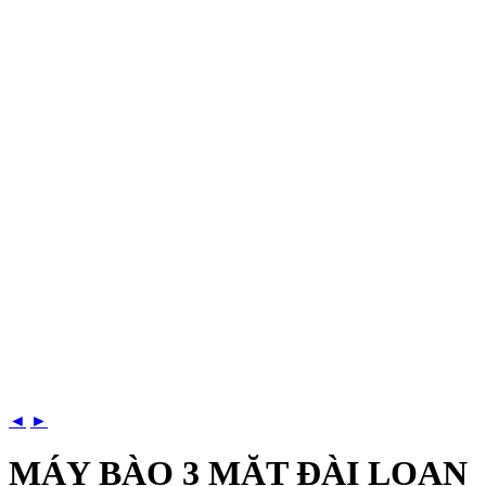
◄
►
MÁY BÀO 3 MẶT ĐÀI LOAN