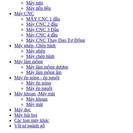
Máy tubi
Máy tiếp liệu
Máy CNC
MÁY CNC 1 đầu
Máy CNC 2 đầu
Máy CNC 3 Đầu
Máy CNC 4 đầu
Máy CNC Thay Dao Tự Động
Máy ghép- Chép hình
Máy ghép
Máy chép hình
Máy làm mộng
Máy làm mộng dương
Máy làm mộng âm
Máy ép nóng - ép nguội
Máy ép nóng
Máy ép nguội
Máy khoan -Máy mài
Máy khoan
Máy mài
Máy đục
Máy hút bụi
Các loại máy khác
Vật tư ngành gỗ