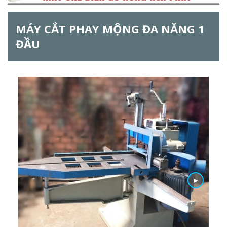
ẫ
MÁY CẮT PHAY MỘNG ĐA NĂNG 1
u
ĐẦU
t
ì
m
k
i
ế
m
►