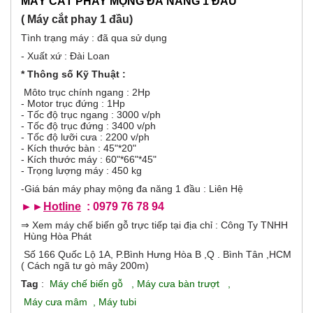
b
MÁY CẮT PHAY MỘNG ĐA NĂNG 1 ĐẦU
o
h
( Máy cắt phay 1 đầu)
o
r
ạ
Tình trạng máy : đã qua sử dụng
t
đ
- Xuất xứ : Đài Loan
i
ộ
* Thông số Kỹ Thuật :
n
z
g
Môto trục chính ngang : 2Hp
)
- Motor trục đứng : 1Hp
o
- Tốc độ trục ngang : 3000 v/ph
- Tốc độ trục đứng : 3400 v/ph
- Tốc độ lưỡi cưa : 2200 v/ph
n
- Kích thước bàn : 45"*20"
- Kích thước máy : 60"*66"*45"
t
- Trọng lượng máy : 450 kg
-Giá bán máy phay mộng đa năng 1 đầu : Liên Hệ
a
►►
Hotline
: 0979 76 78 94
⇒ Xem máy chế biến gỗ trực tiếp tại địa chỉ : Công Ty TNHH
l
Hùng Hòa Phát
G
Số 166 Quốc Lộ 1A, P.Bình Hưng Hòa B ,Q . Bình Tân ,HCM
( Cách ngã tư gò mây 200m)
Tag
:
Máy chế biến gỗ
,
Máy cưa bàn trượt
,
Máy cưa mâm
,
Máy tubi