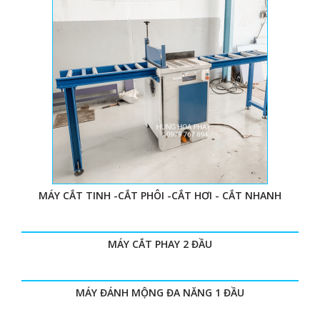
MÁY CẮT TINH -CẮT PHÔI -CẮT HƠI - CẮT NHANH
MÁY CẮT PHAY 2 ĐẦU
MÁY ĐÁNH MỘNG ĐA NĂNG 1 ĐẦU