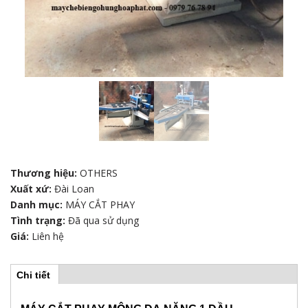
Thương hiệu:
OTHERS
Xuất xứ:
Đài Loan
Danh mục:
MÁY CẮT PHAY
Tình trạng:
Đã qua sử dụng
Giá:
Liên hệ
Chi tiết
(
H
t
a