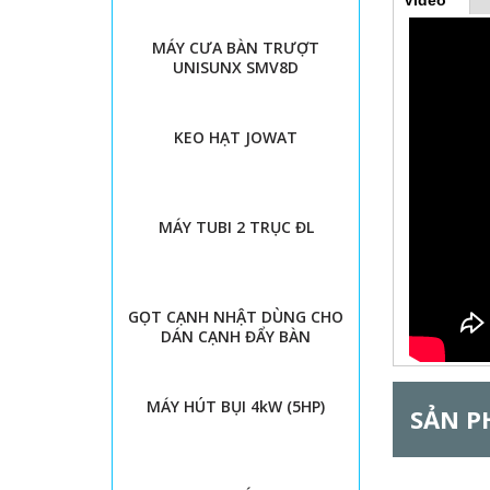
Video
(
H
t
a
MÁY CƯA BÀN TRƯỢT
b
o
UNISUNX SMV8D
h
o
r
ạ
t
KEO HẠT JOWAT
đ
i
ộ
n
z
g
)
MÁY TUBI 2 TRỤC ĐL
o
n
GỌT CẠNH NHẬT DÙNG CHO
t
DÁN CẠNH ĐẨY BÀN
a
MÁY HÚT BỤI 4kW (5HP)
l
SẢN P
G