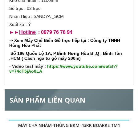
Khổ chà nhám : 1100mm
o
r
ạ
Số trục : 02 trục
t
đ
Nhãn Hiệu : SANDYA _SCM
i
ộ
Xuất xứ : Ý
n
z
g
►►
Hotline
: 0979 76 78 94
)
⇒
Xem Máy Chế Biến Gỗ trực tiếp tại : Công ty TNHH
o
Hùng Hòa Phát
Số 166 Quốc Lộ 1A, P.Bình Hưng Hòa B ,Q . Bình Tân
n
,HCM ( Cách ngã tư gò mây 200m)
t
- Video test máy
:
https://www.youtube.com/watch?
v=74cT5jAo0LA
a
l
SẢN PHẨM LIÊN QUAN
G
MÁY CHÀ NHÁM THÙNG BKM-43RK BOARKE 1M1