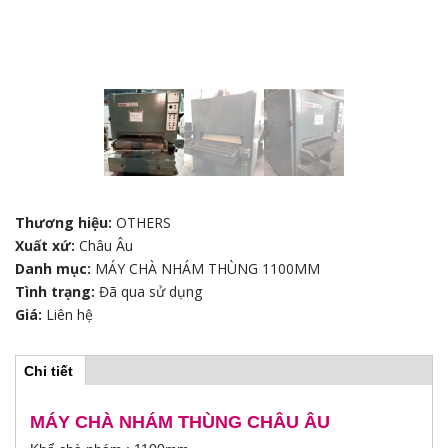
Thương hiệu:
OTHERS
Xuất xứ:
Châu Âu
Danh mục:
MÁY CHÀ NHÁM THÙNG 1100MM
Tình trạng:
Đã qua sử dụng
Giá:
Liên hệ
Chi tiết
(
H
t
a
b
MÁY CHÀ NHÁM THÙNG CHÂU ÂU
o
h