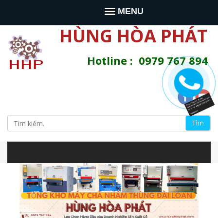
Jump to navigation
MENU
HÙNG HÒA PHÁT
Hotline : 0979 767 894
T
ì
B
m
s
i
i
t
e
ể
n
à
u
y
m