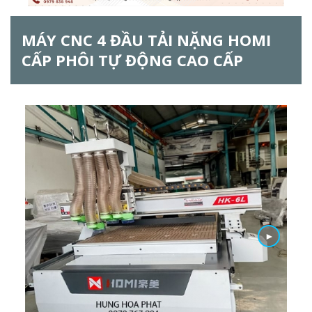
ẫ
MÁY CNC 4 ĐẦU TẢI NẶNG HOMI
u
CẤP PHÔI TỰ ĐỘNG CAO CẤP
t
ì
m
k
i
ế
m
►