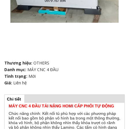
Thương hiệu:
OTHERS
Danh mục:
MÁY CNC 4 ĐẦU
Tình trạng:
Mới
Giá:
Liên hệ
Chi tiết
(
H
t
MÁY CNC 4 ĐẦU TẢI NẶNG HOMI CẤP PHÔI TỰ ĐỘNG
a
b
Chức năng chính: Kết nối tủ phù hợp với các phương pháp
o
h
kết nối bao gồm bộ phận vô hình ba trong một thông thường,
o
khóa vô hình, bộ phận không nhìn thấy khóa trượt có rãnh
r
ạ
và bộ phận không nhìn thấy Lamino. Các tấm có hình dạng