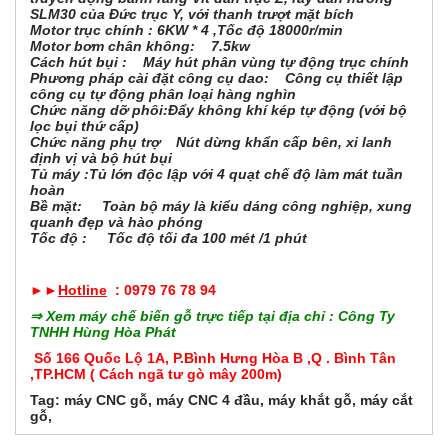
SLM30 của Đức trục Y, với thanh trượt mặt bích
Motor trục chính : 6KW * 4 ,Tốc độ 18000r/min
Motor bơm chân không: 7.5kw
Cách hút bụi : Máy hút phân vùng tự động trục chính
Phương pháp cài đặt công cụ dao: Công cụ thiết lập
công cụ tự động phân loại hàng nghìn
Chức năng dỡ phôi:Đẩy không khí kép tự động (với bộ
lọc bụi thứ cấp)
Chức năng phụ trợ Nút dừng khẩn cấp bên, xi lanh
định vị và bộ hút bụi
Tủ máy :Tủ lớn độc lập với 4 quạt chế độ làm mát tuần
hoàn
Bề mặt: Toàn bộ máy là kiểu dáng công nghiệp, xung
quanh đẹp và hào phóng
Tốc độ : Tốc độ tối đa 100 mét /1 phút
►►
Hotline
: 0979 76 78 94
⇒ Xem máy chế biến gỗ trực tiếp tại địa chỉ : Công Ty
TNHH Hùng Hòa Phát
Số 166 Quốc Lộ 1A, P.Bình Hưng Hòa B ,Q . Bình Tân
,TP.HCM ( Cách ngã tư gò mây 200m)
Tag:
máy CNC gỗ
,
máy CNC 4 đầu
,
máy khắt gỗ
,
máy cắt
gỗ
,