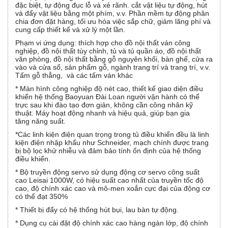
t
đặc biệt, tự động đục lỗ và xẻ rãnh. cắt vật liệu tự động, hút
đ
và đẩy vật liệu bằng một phím, v.v. Phần mềm tự động phân
i
ộ
chia đơn đặt hàng, tối ưu hóa việc sắp chữ, giảm lãng phí và
n
cung cấp thiết kế và xử lý một lần.
z
g
Phạm vi ứng dụng: thích hợp cho đồ nội thất ván công
)
nghiệp, đồ nội thất tùy chỉnh, tủ và tủ quần áo, đồ nội thất
o
văn phòng, đồ nội thất bằng gỗ nguyên khối, bàn ghế, cửa ra
vào và cửa sổ, sản phẩm gỗ, ngành trang trí và trang trí, v.v.
n
Tấm gỗ thẳng, và các tấm ván khác
* Màn hình công nghiệp độ nét cao, thiết kế giao diện điều
t
khiển hệ thống Baoyuan Đài Loan người vận hành có thể
trực sau khi đào tạo đơn giản, không cần công nhân kỹ
thuật. Máy hoạt động nhanh và hiệu quả, giúp bạn gia
a
tăng năng suất.
*Các linh kiện điện quan trọng trong tủ điều khiển đều là linh
l
kiện điện nhập khẩu như Schneider, mạch chính được trang
bị bộ lọc khử nhiễu và đảm bảo tính ổn định của hệ thống
G
điều khiển.
* Bộ truyền động servo sử dụng động cơ servo công suất
cao Leisai 1000W, có hiệu suất cao nhất của truyền tốc độ
cao, độ chính xác cao và mô-men xoắn cực đại của động cơ
có thể đạt 350%
* Thiết bị đẩy có hệ thống hút bụi, lau bàn tự động.
* Dụng cụ cài đặt độ chính xác cao hàng ngàn lớp, độ chính