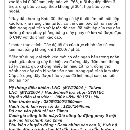
xác lặp lại 0,002mm, cấp bảo vệ IP68, tuổi thọ tiếp điểm 3
triệu, ống bảo vệ cáp thép không gỉ 304, hộp bảo vệ vỏ
ngoài.
* Ray dẫn hướng Kate 30: thông số kỹ thuật lớn, bề mặt tiếp
xúc lớn, khả năng chịu tải tốt, có thể đảm bảo tốt hơn sự ổn
định trong quá trình xử lý tốc độ cao. Bề mặt lắp của ray dẫn
hướng được phay phẳng bằng máy phay cỡ lớn và được đục
lỗ CNC với độ chính xác cao.
* motor trục chính: Tốc độ tối đa của trục chính tần số cao
làm mát bằng không khí 18000r / phút.
*Việc sử dụng loại xích kéo mới có các ngăn bên trong ngăn
cách giữa đường dây tín hiệu và đường dây điện theo thông
số kỹ thuật, giúp chống nhiễu tín hiệu tốt hơn, đồng thời
tránh cho dây cáp bị xoắn vào nhau trong quá trình làm việc.
Cáp sử dụng dây được bảo vệ có độ linh hoạt cao, có tuổi
thọ lâu hơn
Hệ thống điều khiển :LNC（MW2200A） Taiwai
LNC（MW2200A）Handwheel/ lựa chọn SYNTEC
Nguồn điện làm việc: 380V+-5%. 50 HZ1+1%
Kích thước máy : 3800*2300*2500mm
Hành trình làm việc tối đa : 1220*2440mm
Độ cao vào phôi tối đa: 70mm
Cách gia công thân máy:Gia công tự động phay 5 mặt
quy mô lớn,chính xác 2mm
Phụ kiện chuyển động : Rack chính xác cao X, Y và bộ
truyền động bánh răng Vít dẫn trục Z, ray dẫn hướng