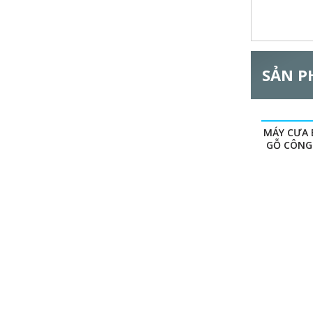
l
G
SẢN P
MÁY CƯA 
GỖ CÔNG