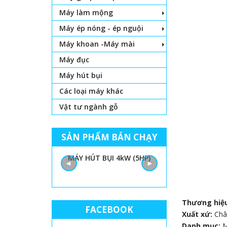
Máy làm mộng
Máy ép nóng - ép nguội
Máy khoan -Máy mài
Máy đục
Máy hút bụi
Các loại máy khác
Vật tư ngành gỗ
SẢN PHẨM BÁN CHẠY
NHẬT DÙNG CHO
MÁY HÚT BỤI 4kW (5HP)
KEO HẠT D
◄
►
NH ĐẨY BÀN
Thương hiệ
FACEBOOK
Xuất xứ:
Châ
Danh mục: