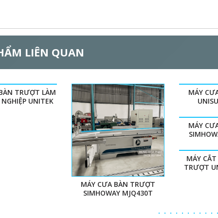
HẨM LIÊN QUAN
BÀN TRƯỢT LÀM
MÁY CƯ
 NGHIỆP UNITEK
UNIS
MÁY CƯ
SIMHOW
MÁY CẮT 
TRƯỢT U
MÁY CƯA BÀN TRƯỢT
SIMHOWAY MJQ430T