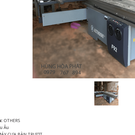
ÁN CẠNH
MÁY CƯA LỌNG CHỈ
BÁNH XE DÙNG CHO
PHÔI 60X10
u:
OTHERS
u Âu
MÁY CƯA BÀN TRƯỢT