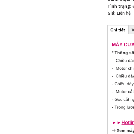
Tình trạng:
Giá:
Liên hệ
Chi tiết
(
V
H
t
a
b
MÁY CƯA
o
h
* Thông số
o
r
ạ
- Chiều dà
t
đ
- Motor ch
i
ộ
- Chiều dà
n
z
g
- Chiều dày
)
- Motor cắt
o
- Góc cắt n
n
- Trọng lượ
t
►►
Hotli
a
⇒
Xem máy 