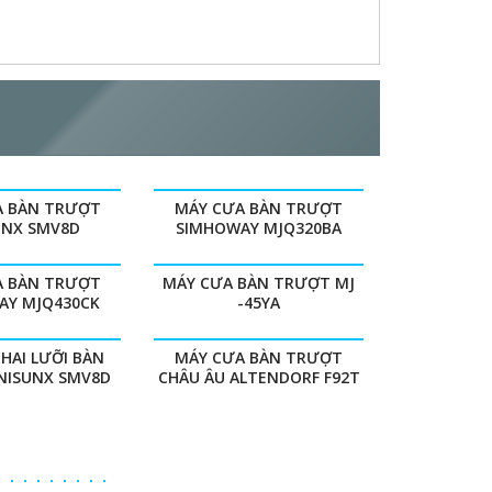
A BÀN TRƯỢT
MÁY CƯA BÀN TRƯỢT
UNX SMV8D
SIMHOWAY MJQ320BA
A BÀN TRƯỢT
MÁY CƯA BÀN TRƯỢT MJ
AY MJQ430CK
-45YA
HAI LƯỠI BÀN
MÁY CƯA BÀN TRƯỢT
NISUNX SMV8D
CHÂU ÂU ALTENDORF F92T