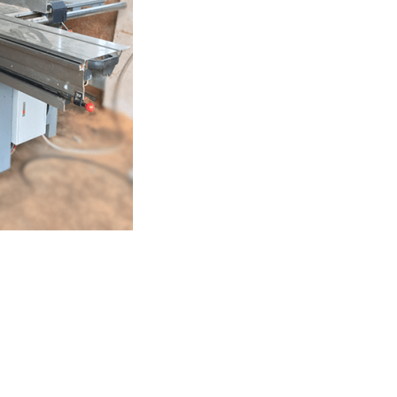
 MÁY ĐƯA
GIẤY NHÁM MÁY CHÀ NHÁM
0
THÙNG