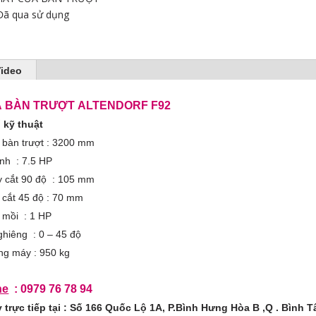
Đã qua sử dụng
ideo
 BÀN TRƯỢT ALTENDORF F92
 kỹ thuật
i bàn trượt : 3200 mm
ính : 7.5 HP
y cắt 90 độ : 105 mm
 cắt 45 độ : 70 mm
 mồi : 1 HP
ghiêng : 0 – 45 độ
ng máy : 950 kg
ne
: 0979 76 78 94
trực tiếp tại : Số 166 Quốc Lộ 1A, P.Bình Hưng Hòa B ,Q . Bình 