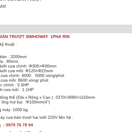
Mới
BÀN TRƯỢT SIMHOWAY 1PHA RIN
kỹ thuật :
c bàn : 3200mm
i đa : 80mm
c lưỡi cưa chính :Φ305×Φ30mm
c lưỡi cưa mồi: Φ120×Φ22mm
̃i cưa chính: 4000、5000 vòng/phút
cưa mồi: 8600 vòng/ phút
c chính : 5.5HP
i cưa mồi : 1.1HP
 tổng thể (Dài x Rộng x Cao ) :3370×3080×1150mm
 ống hút bụi :Φ100mm(4")
g máy: 1000 kg
áy cưa bàn trượt hai lưỡi 220V liên hệ :
e
: 0979 76 78 94