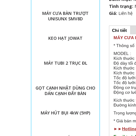
Tình trạng:
MÁY CƯA BÀN TRƯỢT
Giá:
Liên hệ
UNISUNX SMV8D
Chi tiết
(
H
t
KEO HẠT JOWAT
MÁY CƯA 
a
b
* Thông số 
o
h
MODEL :
o
r
Kích thướ
ạ
MÁY TUBI 2 TRỤC ĐL
Độ dày tố
t
Kích thướ
đ
i
Kích thướ
ộ
Tốc độ lươ
n
z
Tốc độ lưỡi 
g
GỌT CẠNH NHẬT DÙNG CHO
Động cơ trụ
)
Động cơ lưỡ
DÁN CẠNH ĐẨY BÀN
o
Kích thước
Đường kính
n
MÁY HÚT BỤI 4kW (5HP)
Trọng lượn
t
* Giá bán m
►►
Hotlin
a