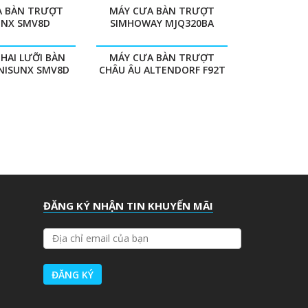
A BÀN TRƯỢT
MÁY CƯA BÀN TRƯỢT
UNX SMV8D
SIMHOWAY MJQ320BA
HAI LƯỠI BÀN
MÁY CƯA BÀN TRƯỢT
NISUNX SMV8D
CHÂU ÂU ALTENDORF F92T
ĐĂNG KÝ NHẬN TIN KHUYẾN MÃI
Đ
Ị
A
C
H
Ỉ