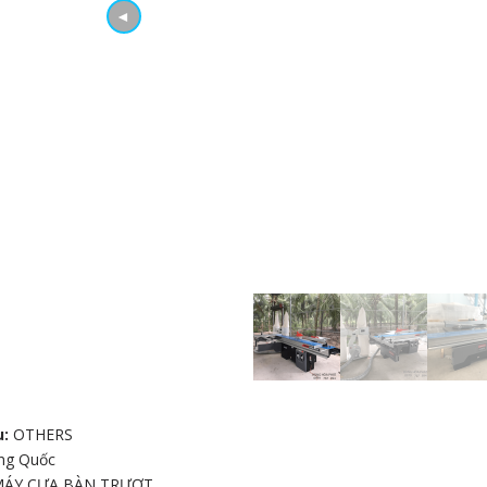
◄
u:
OTHERS
ng Quốc
MÁY CƯA BÀN TRƯỢT