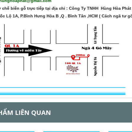
tyhunghoaphat@gmail.com
chế biến gỗ trực tiếp tại địa chỉ : Công Ty TNHH Hùng Hòa Phát
c Lộ 1A, P.Bình Hưng Hòa B ,Q . Bình Tân ,HCM ( Cách ngã tư g
HẨM LIÊN QUAN