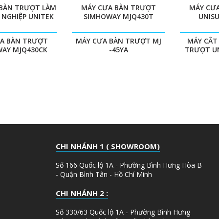
BÀN TRƯỢT LÀM
MÁY CƯA BÀN TRƯỢT
MÁY CƯ
 NGHIỆP UNITEK
SIMHOWAY MJQ430T
UNIS
A BÀN TRƯỢT
MÁY CƯA BÀN TRƯỢT MJ
MÁY CẮT 
AY MJQ430CK
-45YA
TRƯỢT U
CHI NHÁNH 1 ( SHOWROOM)
Số 166 Quốc lộ 1A - Phường Bình Hưng Hòa B
- Quận Bình Tân - Hồ Chí Minh
CHI NHÁNH 2 :
Số 330/63 Quốc lộ 1A - Phường Bình Hưng