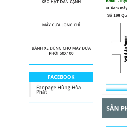
Email : c
KEO HẠT DÁN CẠNH
l
⇒
Xem máy 
Số 166 Quố
G
MÁY CƯA LỌNG CHỈ
BÁNH XE DÙNG CHO MÁY ĐƯA
PHÔI 60X100
FACEBOOK
Fanpage Hùng Hòa
Phát
SẢN P