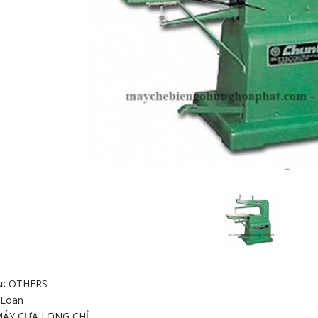
u:
OTHERS
 Loan
ÁY CƯA LỌNG CHỈ