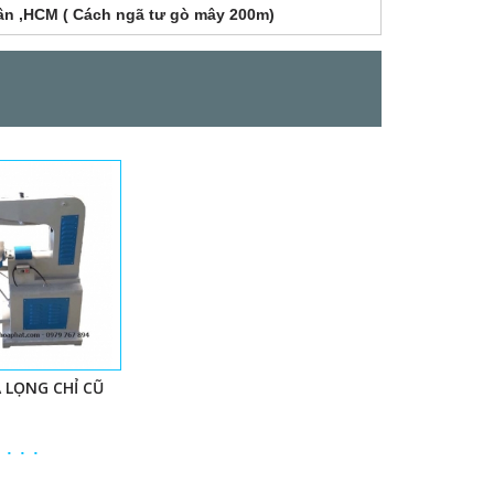
Tân ,HCM ( Cách ngã tư gò mây 200m)
 LỌNG CHỈ CŨ