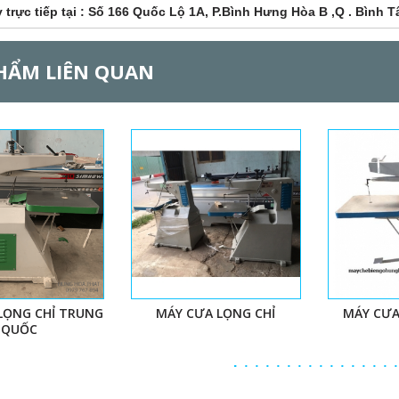
trực tiếp tại : Số 166 Quốc Lộ 1A, P.Bình Hưng Hòa B ,Q . Bình 
HẨM LIÊN QUAN
LỌNG CHỈ TRUNG
MÁY CƯA LỌNG CHỈ
MÁY CƯA
QUỐC