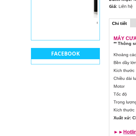
Giá:
Liên hệ
 LỌNG CHỈ
GIẤY NHÁM MÁY
Chi tiết
(
H
THÙN
t
a
b
MÁY CƯA
o
h
** Thông s
o
r
FACEBOOK
ạ
Khoảng các
t
đ
Bền dầy lớ
i
ộ
Kích thước
n
z
g
Chiều dài l
)
Motor
o
Tố
n
Trọng lượn
Kích thước
t
Xuất xứ: C
a
►►
Hotli