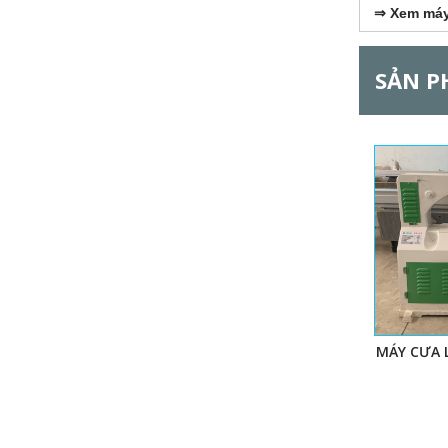
l
⇒
Xem máy 
G
SẢN P
MÁY CƯA 