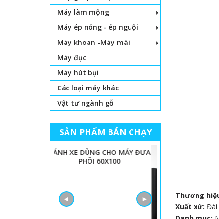
Máy làm mộng
Máy ép nóng - ép nguội
Máy khoan -Máy mài
Máy đục
Máy hút bụi
Các loại máy khác
Vật tư ngành gỗ
SẢN PHẨM BÁN CHẠY
BÁNH XE DÙNG CHO MÁY ĐƯA
PHÔI 60X100
Thương hiệ
◄
►
Xuất xứ:
Đài
Danh mục:
M