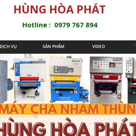
Jump to navigation
HÙNG HÒA PHÁT
Hotline : 0979 767 894
DỊCH VỤ
SẢN PHẨM
VIDEO