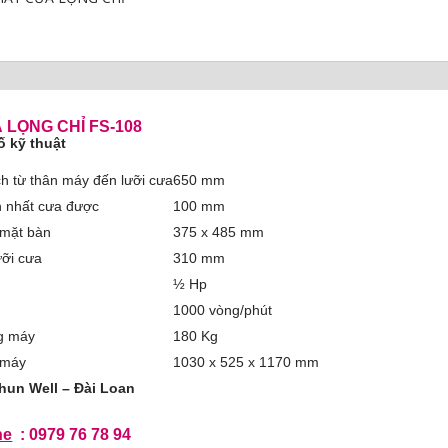
 CHÀ NHÁM
G
 LỌNG CHỈ FS-108
ố kỹ thuật
h từ thân máy đến lưỡi cưa
650 mm
n nhất cưa được
100 mm
 mặt bàn
375 x 485 mm
ưỡi cưa
310 mm
½ Hp
c độ
1000 vòng/phút
g máy
180 Kg
 máy
1030 x 525 x 1170 mm
hun Well – Đài Loan
ne
: 0979 76 78 94