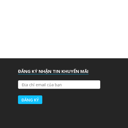
ĐĂNG KÝ NHẬN TIN KHUYẾN MÃI
Đ
Ị
A
C
H
Ỉ
E
M