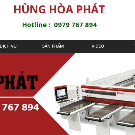
Jump to navigation
HÙNG HÒA PHÁT
Hotline : 0979 767 894
DỊCH VỤ
SẢN PHẨM
VIDEO