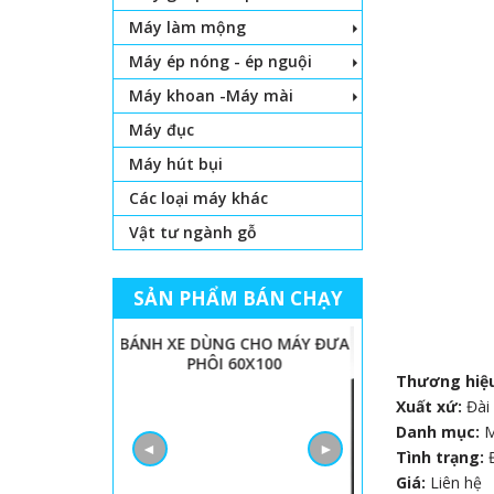
Máy làm mộng
Máy ép nóng - ép nguội
Máy khoan -Máy mài
Máy đục
Máy hút bụi
Các loại máy khác
Vật tư ngành gỗ
SẢN PHẨM BÁN CHẠY
 LỌNG CHỈ
BÁNH XE DÙNG CHO MÁY ĐƯA
PHÔI 60X100
Thương hiệ
Xuất xứ:
Đài
Danh mục:
◄
►
Tình trạng:
Giá:
Liên hệ