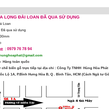
A LỌNG ĐÀI LOAN ĐÃ QUA SỬ DỤNG
 CHÀ NHÁM
G
ài Loan
 : Đã qua sử dụng
 600mm
p
ne
: 0979 76 78 94
tyhunghoaphat@gmail.com
ao Hàng toàn quốc
chế biến gỗ trực tiếp tại địa chỉ : Công Ty TNHH Hùng Hòa Phát
ốc Lộ 1A, P.Bình Hưng Hòa B, Q . Bình Tân, HCM (Cách Ngã tư G