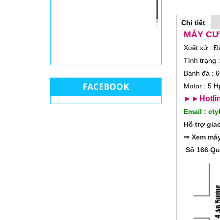
Chi tiết
(
H
t
MÁY CƯ
GIẤY NHÁM MÁY
a
THÙN
b
o
Xuất xứ : Đ
h
Tình trạng
o
r
ạ
Bánh đà :
t
FACEBOOK
đ
Motor : 5 H
i
ộ
►►
Hotli
n
z
g
Email : c
)
Hỗ trợ gi
o
⇒ Xem máy 
n
Số 166 Qu
t
a
l