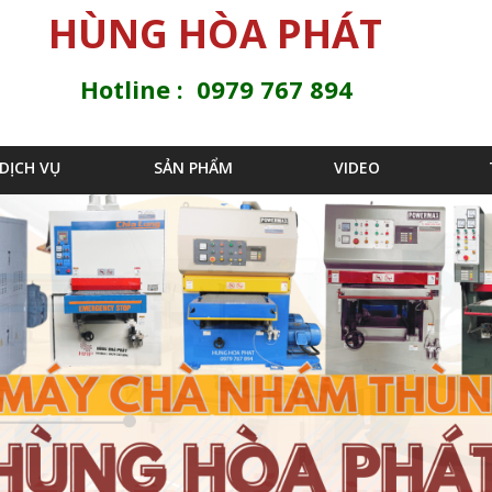
Jump to navigation
HÙNG HÒA PHÁT
Hotline : 0979 767 894
DỊCH VỤ
SẢN PHẨM
VIDEO