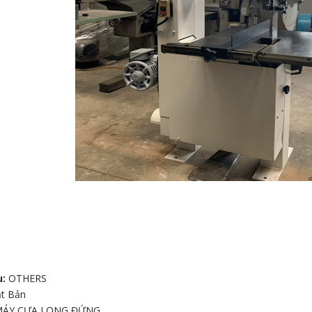
 CHÀ NHÁM
G
u:
OTHERS
t Bản
MÁY CƯA LỌNG ĐỨNG