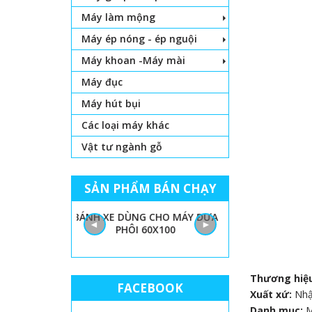
Máy làm mộng
Máy ép nóng - ép nguội
Máy khoan -Máy mài
Máy đục
Máy hút bụi
Các loại máy khác
Vật tư ngành gỗ
SẢN PHẨM BÁN CHẠY
 LỌNG CHỈ
BÁNH XE DÙNG CHO MÁY ĐƯA
GIẤY NHÁM MÁY
◄
►
PHÔI 60X100
THÙN
Thương hiệ
FACEBOOK
Xuất xứ:
Nhậ
Danh mục: