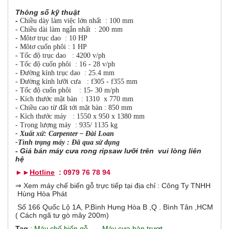
b
o
h
Thông số kỹ thuật
o
-
Chiều dày làm việc lớn nhất : 100 mm
r
ạ
- Chiều dài làm ngắn nhất : 200 mm
t
- Môtơ trục dao : 10 HP
đ
i
- Môtơ cuốn phôi : 1 HP
ộ
- Tốc độ trục dao : 4200 v/ph
n
z
- Tốc độ cuốn phôi : 16 - 28 v/ph
g
- Đường kính trục dao : 25.4 mm
)
- Đường kính lưỡi cưa : f305 - f355 mm
o
- Tốc độ cuốn phôi : 15- 30 m/ph
- Kích thước mặt bàn : 1310 x 770 mm
n
- Chiều cao từ đất tới mặt bàn : 850 mm
- Kích thước máy : 1550 x 950 x 1380 mm
t
- Trọng lượng máy : 935/ 1135 kg
- Xuất xứ: Carpenter – Đài Loan
-Tình trạng máy : Đã qua sử dụng
a
- Giá bán máy cưa rong ripsaw lưỡi trên vui lòng liên
hệ
l
►►
Hotline
: 0979 76 78 94
G
⇒ Xem máy chế biến gỗ trực tiếp tại địa chỉ : Công Ty TNHH
Hùng Hòa Phát
Số 166 Quốc Lộ 1A, P.Bình Hưng Hòa B ,Q . Bình Tân ,HCM
( Cách ngã tư gò mây 200m)
Tag
:
Máy chế biến gỗ
,
Máy cưa bàn trượt
,