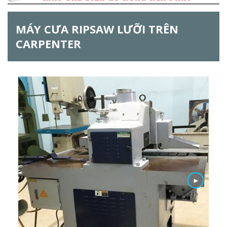
ẫ
MÁY CƯA RIPSAW LƯỠI TRÊN
u
CARPENTER
t
ì
m
k
i
ế
m
►