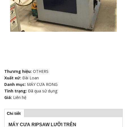
Thương hiệu:
OTHERS
Xuất xứ:
Đài Loan
Danh mục:
MÁY CƯA RONG
Tình trạng:
Đã qua sử dụng
Giá:
Liên hệ
Chi tiết
(
H
t
a
MÁY CƯA RIPSAW LƯỠI TRÊN