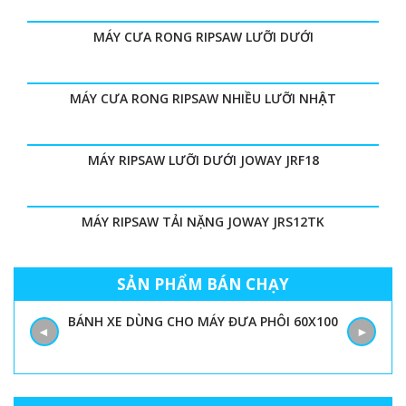
MÁY CƯA RONG RIPSAW LƯỠI DƯỚI
MÁY CƯA RONG RIPSAW NHIỀU LƯỠI NHẬT
MÁY RIPSAW LƯỠI DƯỚI JOWAY JRF18
MÁY RIPSAW TẢI NẶNG JOWAY JRS12TK
SẢN PHẨM BÁN CHẠY
BÁNH XE DÙNG CHO MÁY ĐƯA PHÔI 60X100
◄
►