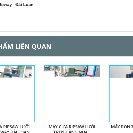
 Joway –Đài Loan
HẨM LIÊN QUAN
A RIPSAW LƯỠI
MÁY CƯA RIPSAW LƯỠI
MÁY RONG
OWAY ĐÀI LOAN
TRÊN HÀNG NHẬT