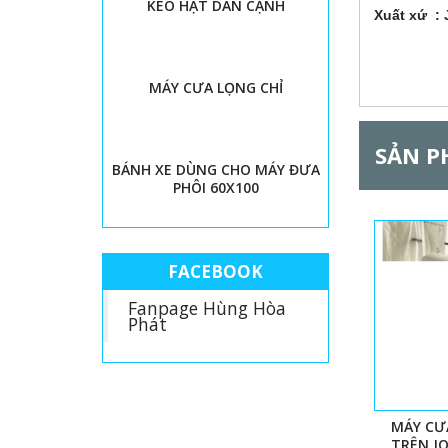
KEO HẠT DÁN CẠNH
Xuất xứ :
G
MÁY CƯA LỌNG CHỈ
SẢN P
BÁNH XE DÙNG CHO MÁY ĐƯA
PHÔI 60X100
FACEBOOK
Fanpage Hùng Hòa
Phát
MÁY CƯ
TRÊN J