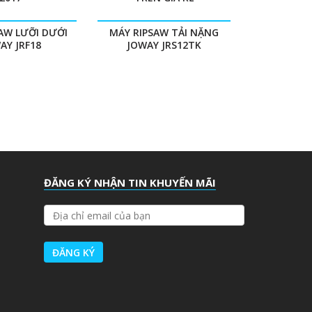
AW LƯỠI DƯỚI
MÁY RIPSAW TẢI NẶNG
AY JRF18
JOWAY JRS12TK
ĐĂNG KÝ NHẬN TIN KHUYẾN MÃI
Đ
Ị
A
C
H
Ỉ
E
M