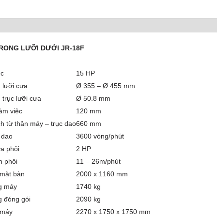
RONG LƯỠI DƯỚI JR-18F
̣c
15 HP
 lưỡi cưa
Ø 355 – Ø 455 mm
 trục lưỡi cưa
Ø 50.8 mm
àm việc
120 mm
h từ thân máy – trục dao
660 mm
trục dao
3600 vòng/phút
ưa phôi
2 HP
́n phôi
11 – 26m/phút
 mặt bàn
2000 x 1160 mm
g máy
1740 kg
g đóng gói
2090 kg
 máy
2270 x 1750 x 1750 mm