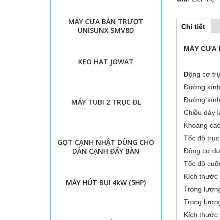
MÁY CƯA BÀN TRƯỢT
Chi tiết
(
UNISUNX SMV8D
H
t
a
MÁY CƯA 
b
o
h
KEO HẠT JOWAT
o
r
ạ
Đ
ộng cơ tru
t
Đường kính
đ
i
ộ
Đường kính
MÁY TUBI 2 TRỤC ĐL
n
z
Chiều dày l
g
)
Khoảng các
o
Tốc độ 
GỌT CẠNH NHẬT DÙNG CHO
n
DÁN CẠNH ĐẨY BÀN
Động cơ đ
Tốc độ cuô
t
Kích thước
MÁY HÚT BỤI 4kW (5HP)
a
Trọng lượn
Trọng lượn
l
Kích thước