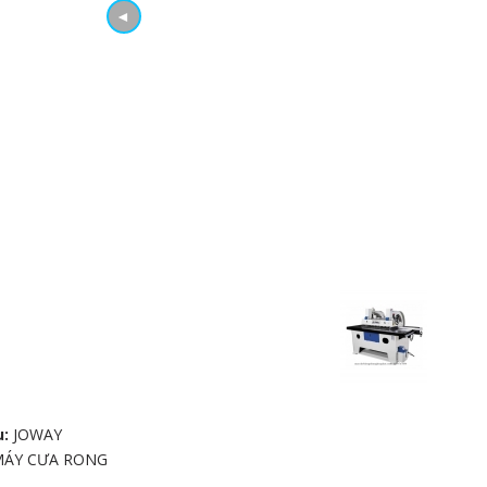
◄
u:
JOWAY
MÁY CƯA RONG