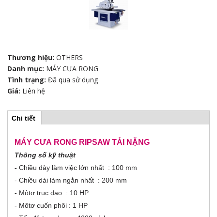
Thương hiệu:
OTHERS
Danh mục:
MÁY CƯA RONG
Tình trạng:
Đã qua sử dụng
Giá:
Liên hệ
Chi tiết
(
H
t
a
b
MÁY CƯA RONG RIPSAW TẢI NẶNG
o
h
Thông số kỹ thuật
o
r
ạ
-
Chiều dày làm việc lớn nhất : 100 mm
t
đ
- Chiều dài làm ngắn nhất : 200 mm
i
ộ
- Môtơ trục dao : 10 HP
n
z
g
- Môtơ cuốn phôi : 1 HP
)