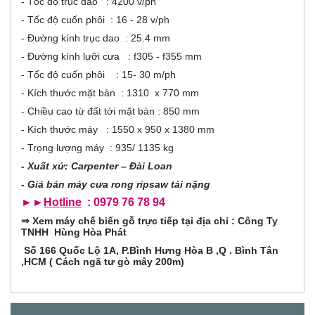
- Tốc độ trục dao : 4200 v/ph
o
- Tốc độ cuốn phôi : 16 - 28 v/ph
n
- Đường kính trục dao : 25.4 mm
- Đường kính lưỡi cưa : f305 - f355 mm
t
- Tốc độ cuốn phôi : 15- 30 m/ph
a
- Kích thước mặt bàn : 1310 x 770 mm
- Chiều cao từ đất tới mặt bàn : 850 mm
l
- Kích thước máy : 1550 x 950 x 1380 mm
G
- Trọng lượng máy : 935/ 1135 kg
- Xuất xứ: Carpenter – Đài Loan
- Giá bán máy cưa rong ripsaw tải nặng
►►
Hotline
: 0979 76 78 94
⇒
Xem máy chế biến gỗ trực tiếp tại địa chỉ : Công Ty
TNHH Hùng Hòa Phát
Số 166 Quốc Lộ 1A, P.Bình Hưng Hòa B ,Q . Bình Tân
,HCM ( Cách ngã tư gò mây 200m)