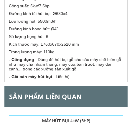
z
g
Công suất: 5kw/7.5hp
)
o
Đường kính túi hút bụi: Ø630x4
Lưu lượng hút: 5500m3/h
n
Đường kính họng hút: Ø4”
t
Số lượng họng hút: 6
Kích thước máy: 1760x670x2520 mm
a
Trọng lượng máy: 110kg
- Công dụng
: Dùng để hút bụi gỗ cho các máy chế biến gỗ
l
như máy chà nhám thùng, máy cưa bàn trượt, máy dán
cạnh... trong các xưởng sản xuất gỗ
G
- Giá bán máy hút bụi
: Liên hệ
SẢN PHẨM LIÊN QUAN
MÁY HÚT BỤI 4kW (5HP)