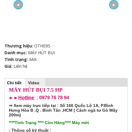
◄
►
ẫ
u
t
ì
Thương hiệu:
OTHERS
m
Danh mục:
MÁY HÚT BỤI
Tình trạng:
Mới
k
Giá:
Liên hệ
i
Chi tiết
(
Video
H
ế
t
MÁY HÚT BỤI 7.5 HP
a
b
►►
Hotline
: 0979 76 78 94
o
m
h
⇒
Xem máy trực tiếp tại : Số 166 Quốc Lộ 1A, P.Bình
o
r
Hưng Hòa B ,Q . Bình Tân ,HCM ( Cách ngã tư Gò Mây
ạ
200m)
t
đ
i
****Tình Trạng **** Còn Hàng**** Máy mới
ộ
n
- Thông số kỹ thuật :