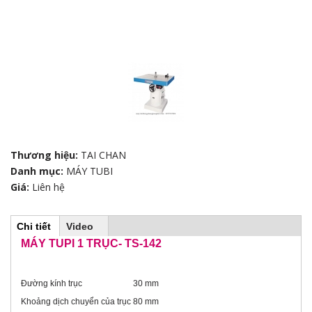
Thương hiệu:
TAI CHAN
Danh mục:
MÁY TUBI
Giá:
Liên hệ
Chi tiết
(
Video
H
t
MÁY TUPI 1 TRỤC- TS-142
a
b
o
h
o
Đường kính trục
30 mm
r
ạ
Khoảng dịch chuyển của trục
80 mm
t