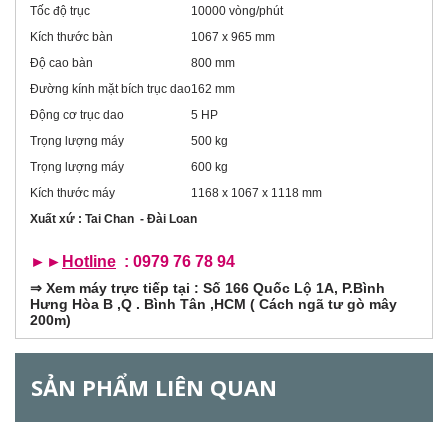
đ
i
Tốc độ trục
10000 vòng/phút
ộ
n
Kích thước bàn
1067 x 965 mm
z
g
Độ cao bàn
800 mm
)
o
Đường kính mặt bích trục dao
162 mm
Động cơ trục dao
5 HP
n
Trọng lượng máy
500 kg
Trọng lượng máy
600 kg
t
Kích thước máy
1168 x 1067 x 1118 mm
a
Xuất xứ : Tai Chan - Đài Loan
l
►►
Hotline
: 0979 76 78 94
⇒
Xem máy trực tiếp tại : Số 166 Quốc Lộ 1A, P.Bình
G
Hưng Hòa B ,Q . Bình Tân ,HCM ( Cách ngã tư gò mây
200m)
SẢN PHẨM LIÊN QUAN