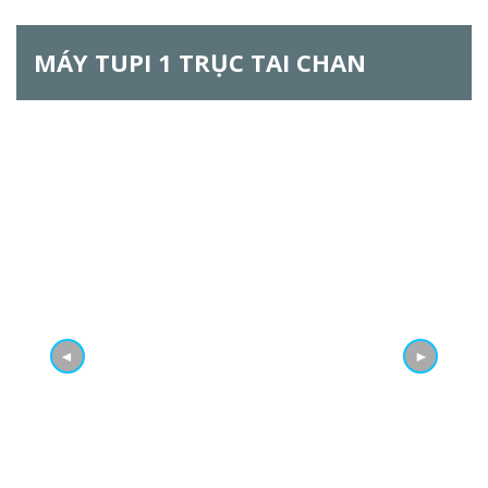
ẫ
MÁY TUPI 1 TRỤC TAI CHAN
u
t
ì
m
k
i
ế
◄
►
m