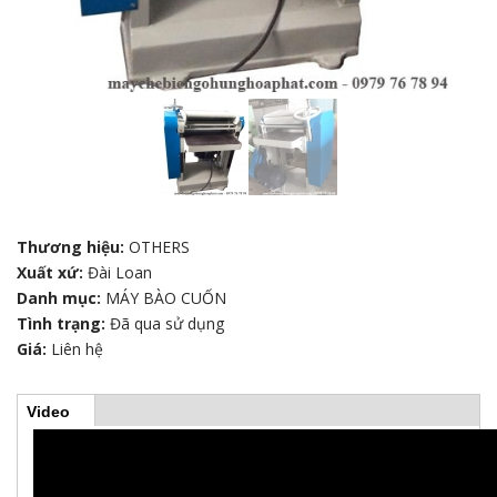
Thương hiệu:
OTHERS
Xuất xứ:
Đài Loan
Danh mục:
MÁY BÀO CUỐN
Tình trạng:
Đã qua sử dụng
Giá:
Liên hệ
Video
(
H
t
a
b
o
h