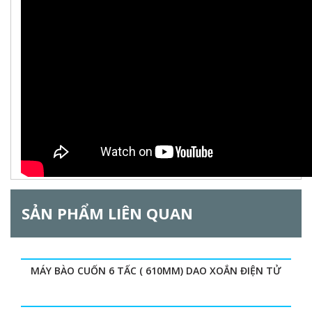
o
r
ạ
t
đ
i
ộ
n
z
g
)
o
n
t
a
l
SẢN PHẨM LIÊN QUAN
G
MÁY BÀO CUỐN 6 TẤC ( 610MM) DAO XOẮN ĐIỆN TỬ