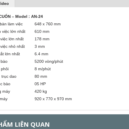
ideo
 CUỐN
– Model : AN-24
ớc bàn làm việc
648 x 760 mm
àm việc lớn nhất
610 mm
m việc lớn nhất
178 mm
m việc nhỏ nhất
3 mm
u cắt lớn nhất
6.4 mm
ộ lưỡi bào
5200 vòng/phút
ộ đưa phôi
8 m/phút
 trục dao
80 mm
ơ trục bào
05 HP
 CHÀ NHÁM
 lượng máy
420 kg
G
thước máy
920 x 770 x 970 mm
HẨM LIÊN QUAN