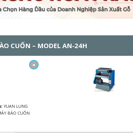
ÀO CUỐN – MODEL AN-24H
◄
u:
YUAN LUNG
MÁY BÀO CUỐN