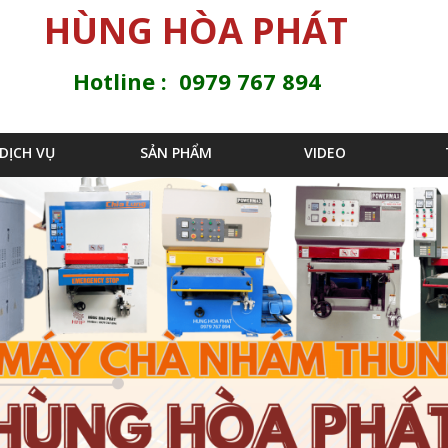
Jump to navigation
HÙNG HÒA PHÁT
Hotline : 0979 767 894
DỊCH VỤ
SẢN PHẨM
VIDEO