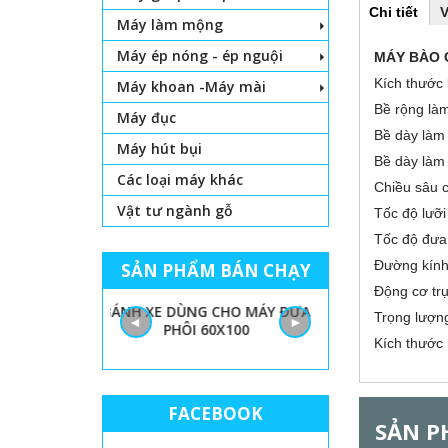
Chi tiết
(
V
Máy làm mộng
H
t
a
Máy ép nóng - ép nguội
MÁY BÀO
b
o
h
Kích thư
Máy khoan -Máy mài
o
r
ạ
Bề rộng l
Máy đục
t
Bề dày là
đ
i
Máy hút bụi
ộ
Bề dày là
n
Các loại máy khác
z
Chiều sâ
g
)
Vật tư ngành gỗ
Tốc đ
o
Tốc đ
n
Đường kính
SẢN PHẨM BÁN CHẠY
Động c
t
 LỌNG CHỈ
BÁNH XE DÙNG CHO MÁY ĐƯA
GIẤY NHÁM MÁY
Trọng
◄
►
PHÔI 60X100
THÙN
a
Kích 
l
FACEBOOK
G
SẢN P