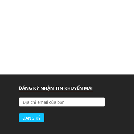
ĐĂNG KÝ NHẬN TIN KHUYẾN MÃI
Đ
Ị
A
C
H
Ỉ