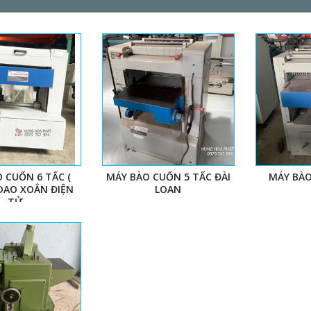
 CUỐN 6 TẤC (
MÁY BÀO CUỐN 5 TẤC ĐÀI
MÁY BÀ
DAO XOẮN ĐIỆN
LOAN
TỬ