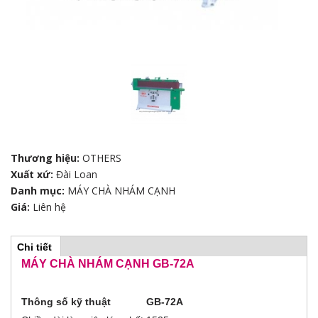
Thương hiệu:
OTHERS
Xuất xứ:
Đài Loan
Danh mục:
MÁY CHÀ NHÁM CẠNH
Giá:
Liên hệ
Chi tiết
(
H
t
MÁY CHÀ NHÁM CẠNH GB-72A
a
b
o
h
Thông số kỹ thuật
GB-72A
o
ạ