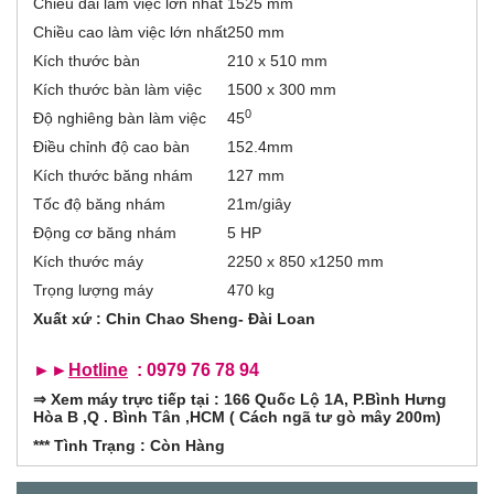
r
Chiều dài làm việc lớn nhất
1525 mm
t
đ
Chiều cao làm việc lớn nhất
250 mm
i
ộ
Kích thước bàn
210 x 510 mm
n
z
g
Kích thước bàn làm việc
1500 x 300 mm
)
0
Độ nghiêng bàn làm việc
45
o
Điều chỉnh độ cao bàn
152.4mm
n
Kích thước băng nhám
127 mm
Tốc độ băng nhám
21m/giây
t
Động cơ băng nhám
5 HP
a
Kích thước máy
2250 x 850 x1250 mm
Trọng lượng máy
470 kg
l
Xuất xứ : Chin Chao Sheng- Đài Loan
G
►►
Hotline
: 0979 76 78 94
⇒
Xem máy trực tiếp tại : 166 Quốc Lộ 1A, P.Bình Hưng
Hòa B ,Q . Bình Tân ,HCM ( Cách ngã tư gò mây 200m)
*** Tình Trạng : Còn Hàng