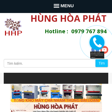
Jump to navigation
MENU
HÙNG HÒA PHÁT
Hotline : 0979 767 894
T
ì
B
m
s
i
i
t
e
ể
n
à
u
y
m