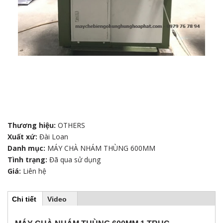
Thương hiệu:
OTHERS
Xuất xứ:
Đài Loan
Danh mục:
MÁY CHÀ NHÁM THÙNG 600MM
Tình trạng:
Đã qua sử dụng
Giá:
Liên hệ
Chi tiết
(
Video
H
t
a