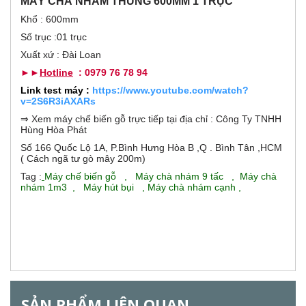
b
MÁY CHÀ NHÁM THÙNG 600MM 1 TRỤC
o
h
Khổ : 600mm
o
r
ạ
Số trục :01 trục
t
đ
Xuất xứ : Đài Loan
i
ộ
►►
Hotline
: 0979 76 78 94
n
z
g
Link test máy :
https://www.youtube.com/watch?
)
v=2S6R3iAXARs
o
⇒ Xem máy chế biến gỗ trực tiếp tại địa chỉ : Công Ty TNHH
Hùng Hòa Phát
n
Số 166 Quốc Lộ 1A, P.Bình Hưng Hòa B ,Q . Bình Tân ,HCM
( Cách ngã tư gò mây 200m)
t
Tag :
Máy chế biến gỗ
,
Máy chà nhám 9 tấc
,
Máy chà
nhám 1m3
,
Máy hút bụi
,
Máy chà nhám cạnh
,
a
l
G
SẢN PHẨM LIÊN QUAN