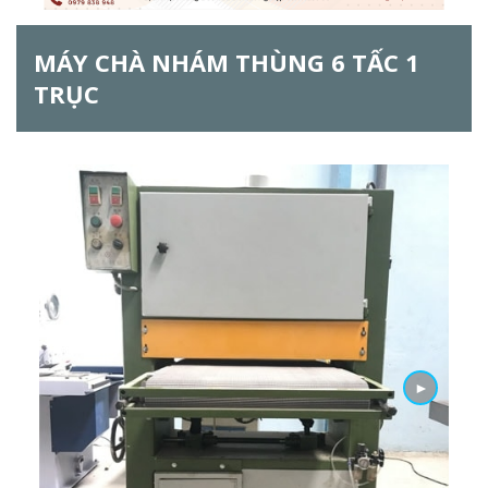
ẫ
MÁY CHÀ NHÁM THÙNG 6 TẤC 1
u
TRỤC
t
ì
m
k
i
ế
m
►