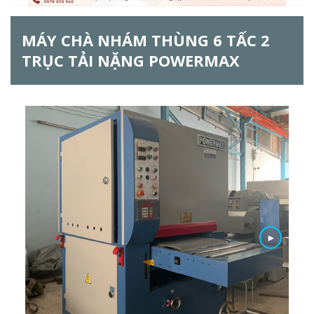
ẫ
MÁY CHÀ NHÁM THÙNG 6 TẤC 2
u
TRỤC TẢI NẶNG POWERMAX
t
ì
m
k
i
ế
m
►