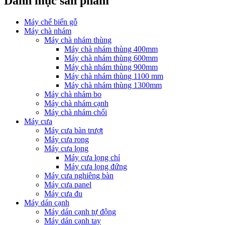
Danh mục sản phẩm
Máy chế biến gỗ
Máy chà nhám
Máy chà nhám thùng
Máy chà nhám thùng 400mm
Máy chà nhám thùng 600mm
Máy chà nhám thùng 900mm
Máy chà nhám thùng 1100 mm
Máy chà nhám thùng 1300mm
Máy chà nhám bo
Máy chà nhám cạnh
Máy chà nhám chổi
Máy cưa
Máy cưa bàn trượt
Máy cưa rong
Máy cưa lọng
Máy cưa lọng chỉ
Máy cưa lọng đứng
Máy cưa nghiêng bàn
Máy cưa panel
Máy cưa đu
Máy dán cạnh
Máy dán cạnh tự động
Máy dán cạnh tay