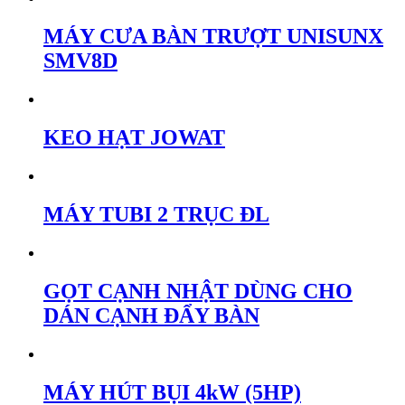
MÁY CƯA BÀN TRƯỢT UNISUNX
SMV8D
KEO HẠT JOWAT
MÁY TUBI 2 TRỤC ĐL
GỌT CẠNH NHẬT DÙNG CHO
DÁN CẠNH ĐẨY BÀN
MÁY HÚT BỤI 4kW (5HP)