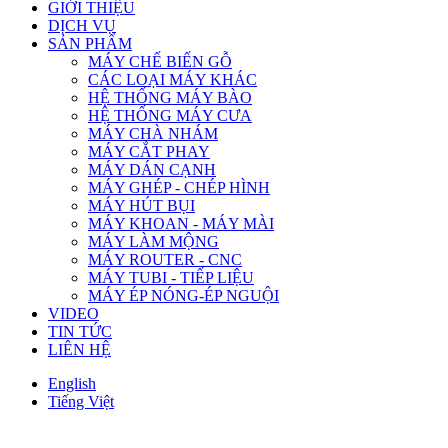
GIỚI THIỆU
DỊCH VỤ
SẢN PHẨM
MÁY CHẾ BIẾN GỖ
CÁC LOẠI MÁY KHÁC
HỆ THỐNG MÁY BÀO
HỆ THỐNG MÁY CƯA
MÁY CHÀ NHÁM
MÁY CẮT PHAY
MÁY DÁN CẠNH
MÁY GHÉP - CHÉP HÌNH
MÁY HÚT BỤI
MÁY KHOAN - MÁY MÀI
MÁY LÀM MỘNG
MÁY ROUTER - CNC
MÁY TUBI - TIẾP LIỆU
MÁY ÉP NÓNG-ÉP NGUỘI
VIDEO
TIN TỨC
LIÊN HỆ
English
Tiếng Việt