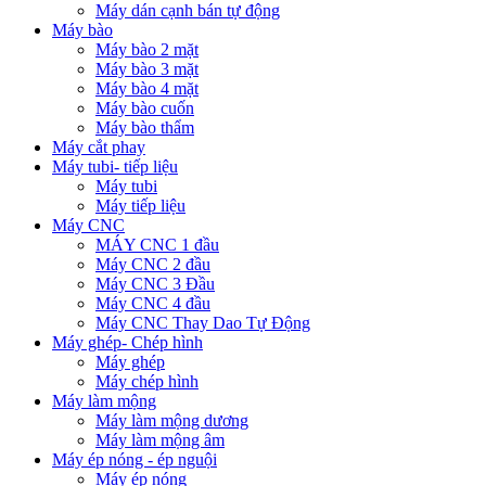
Máy dán cạnh bán tự động
Máy bào
Máy bào 2 mặt
Máy bào 3 mặt
Máy bào 4 mặt
Máy bào cuốn
Máy bào thẩm
Máy cắt phay
Máy tubi- tiếp liệu
Máy tubi
Máy tiếp liệu
Máy CNC
MÁY CNC 1 đầu
Máy CNC 2 đầu
Máy CNC 3 Đầu
Máy CNC 4 đầu
Máy CNC Thay Dao Tự Động
Máy ghép- Chép hình
Máy ghép
Máy chép hình
Máy làm mộng
Máy làm mộng dương
Máy làm mộng âm
Máy ép nóng - ép nguội
Máy ép nóng