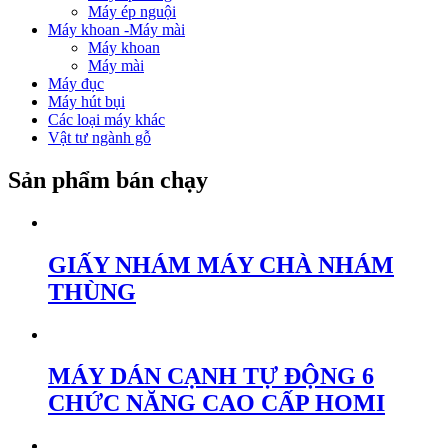
Máy ép nguội
Máy khoan -Máy mài
Máy khoan
Máy mài
Máy đục
Máy hút bụi
Các loại máy khác
Vật tư ngành gỗ
Sản phẩm bán chạy
GIẤY NHÁM MÁY CHÀ NHÁM
THÙNG
MÁY DÁN CẠNH TỰ ĐỘNG 6
CHỨC NĂNG CAO CẤP HOMI