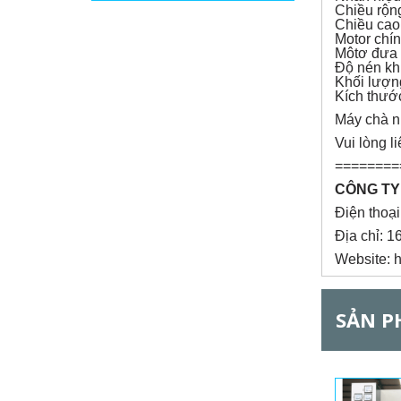
o
h
Chiều rộn
o
Chiều cao
r
ạ
Motor chí
t
Môtơ đưa 
đ
Độ nén kh
i
ộ
Khối lượn
n
Kích thướ
z
g
Máy chà n
)
o
Vui lòng 
========
n
CÔNG TY
t
Điện thoạ
Địa chỉ: 
a
Website: 
l
SẢN P
G