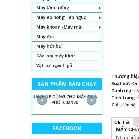
Máy làm mộng
Máy ép nóng - ép nguội
Máy khoan -Máy mài
Máy đục
Máy hút bụi
Các loại máy khác
Vật tư ngành gỗ
Thương hiệ
SẢN PHẨM BÁN CHẠY
Xuất xứ:
Đài
Danh mục:
 LỌNG CHỈ
BÁNH XE DÙNG CHO MÁY ĐƯA
GIẤY NHÁM MÁY
Tình trạng:
◄
►
PHÔI 60X100
THÙN
Giá:
Liên hệ
Chi tiết
(
H
FACEBOOK
t
MÁY CHÀ
a
b
Nhãn hiệu