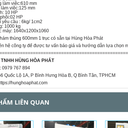
g làm việc:610 mm
 làm việc:125 mm
nh: 10 HP
phôi:02 HP
í yêu cầu : 6kg/ 1cm2
g: 1000 kg
c máy: 1640x1200x1060
hám thùng 600mm 1 trục có sẵn tại Hùng Hòa Phát
liên hệ công ty để được tư vấn báo giá và hướng dẫn lựa chọn
=================================================
 TNHH HÙNG HÒA PHÁT
i: 0979 767 894
166 Quốc Lộ 1A, P Bình Hưng Hòa B, Q Bình Tân, TPHCM
https://hunghoaphat.com
HẨM LIÊN QUAN