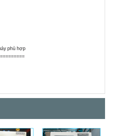
 máy phù hợp
==========