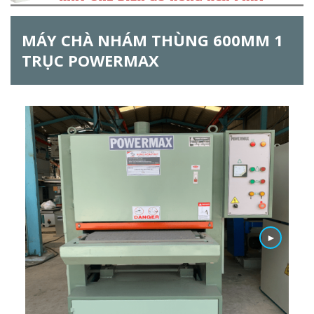
ẫ
MÁY CHÀ NHÁM THÙNG 600MM 1
u
TRỤC POWERMAX
t
ì
m
k
i
ế
m
►