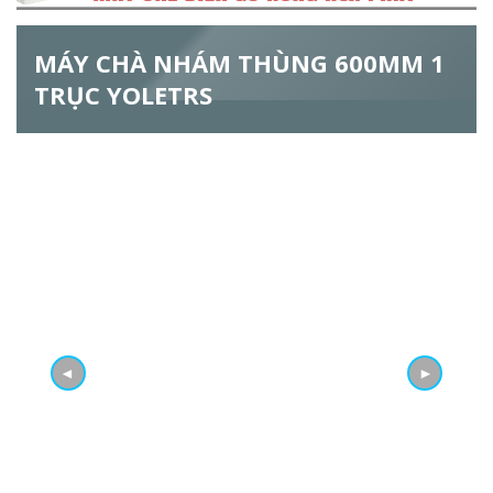
ẫ
MÁY CHÀ NHÁM THÙNG 600MM 1
u
TRỤC YOLETRS
t
ì
m
k
i
ế
m
◄
►