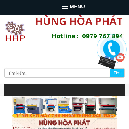
Jump to navigation
MENU
HÙNG HÒA PHÁT
Hotline : 0979 767 894
T
ì
B
m
s
i
i
t
e
ể
n
à
u
y
m