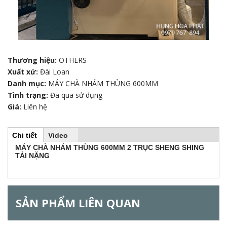
Thương hiệu:
OTHERS
Xuất xứ:
Đài Loan
Danh mục:
MÁY CHÀ NHÁM THÙNG 600MM
Tình trạng:
Đã qua sử dụng
Giá:
Liên hệ
Chi tiết
(
Video
H
t
MÁY CHÀ NHÁM THÙNG 600MM 2 TRỤC SHENG SHING
a
TẢI NẶNG
b
o
h
o
r
ạ
t
SẢN PHẨM LIÊN QUAN
đ
i
ộ
n
g