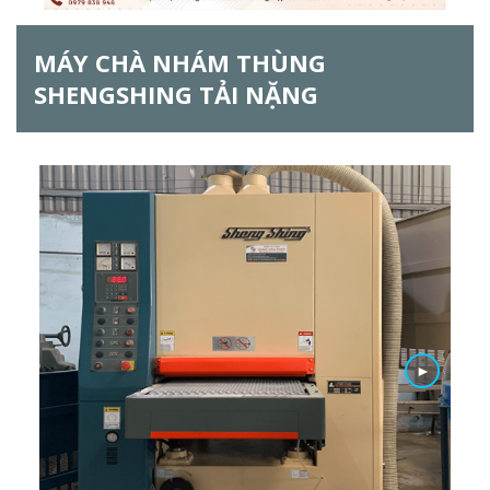
ẫ
MÁY CHÀ NHÁM THÙNG
u
SHENGSHING TẢI NẶNG
t
ì
m
k
i
ế
m
►