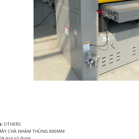
 CHÀ NHÁM
G
u:
OTHERS
MÁY CHÀ NHÁM THÙNG 600MM
Đã qua sử dụng