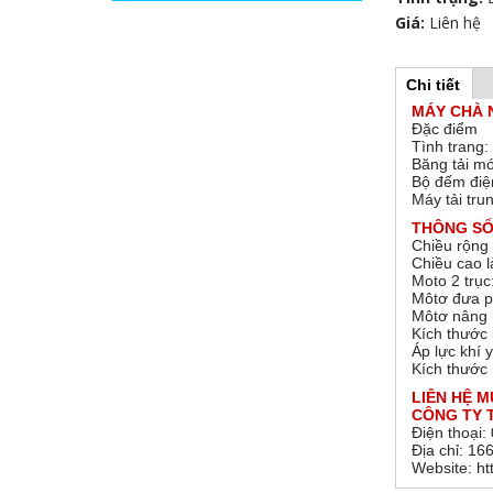
Giá:
Liên hệ
Chi tiết
(
H
t
MÁY CHÀ
a
Đặc điểm
b
o
Tình trang:
h
Băng tải m
o
Bộ đếm điê
r
ạ
Máy tải tr
t
đ
THÔNG SỐ
i
ộ
Chiều rộng
n
Chiều cao 
z
g
Moto 2 trụ
)
Môtơ đưa p
Môtơ nâng 
o
Kích thước
Áp lực khí 
n
Kích thước
LIÊN HỆ M
t
CÔNG TY T
Điện thoạ
a
Địa chỉ: 
Website: h