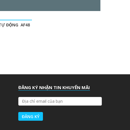
TỰ ĐỘNG AF48
ĐĂNG KÝ NHẬN TIN KHUYẾN MÃI
Đ
Ị
A
C
H
Ỉ