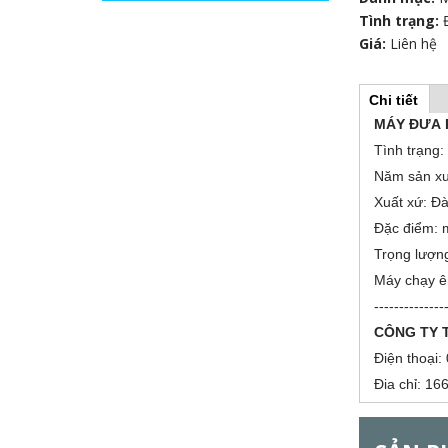
Tình trạng:
Giá:
Liên hệ
Chi tiết
(
H
t
MÁY ĐƯA 
a
b
Tình trạng
o
h
Năm sản xu
o
r
ạ
Xuất xứ: Đ
t
đ
Đặc điểm: m
i
ộ
Trọng lượng
n
z
g
Máy chạy êm
)
--------------
o
CÔNG TY 
n
Điện thoại:
Đia chỉ: 1
t
a