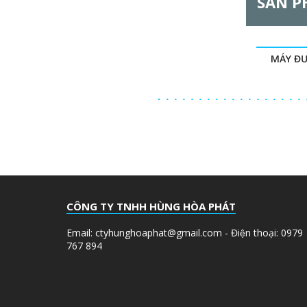
SẢN P
l
G
MÁY ĐƯ
CÔNG TY TNHH HÙNG HÒA PHÁT
Email: ctyhunghoaphat@gmail.com - Điện thoại: 0979
767 894