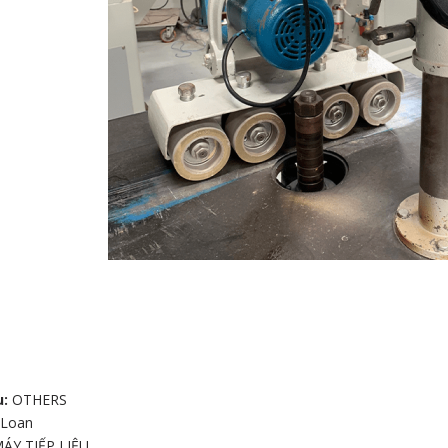
 CHÀ NHÁM
G
u:
OTHERS
 Loan
ÁY TIẾP LIỆU