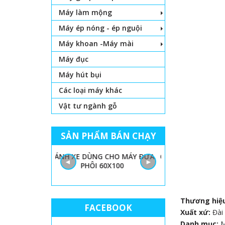
Máy làm mộng
Máy ép nóng - ép nguội
Máy khoan -Máy mài
Máy đục
Máy hút bụi
Các loại máy khác
Vật tư ngành gỗ
SẢN PHẨM BÁN CHẠY
 LỌNG CHỈ
BÁNH XE DÙNG CHO MÁY ĐƯA
GIẤY NHÁM MÁY
◄
►
PHÔI 60X100
THÙN
Thương hiệ
FACEBOOK
Xuất xứ:
Đài
Danh mục:
M