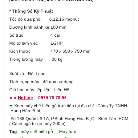
o
r
ạ
t
* Thông Số Kỹ Thuật
đ
i
Tốc độ đưa phôi
8,12,16 m/phút
ộ
n
Đường kính bánh xe
100 mm
z
g
Số trục
4 cái
)
o
Mô tơ làm việc
1/2HP
Kích thước
470 x 650 x 750 mm
n
Trọng lượng máy
80 kg
t
Xuất xứ : Đài Loan
a
Tình trạng máy : đã qua sử dụng
Giá bán máy tiếp liệu : Liên Hệ
l
►►
Hotline
: 0979 76 78 94
G
⇒ Xem máy chế biến gỗ trực tiếp tại địa chỉ : Công Ty TNHH
Hùng Hòa Phát
Số 166 Quốc Lộ 1A, P.Bình Hưng Hòa B ,Q . Bình Tân ,HCM
( Cách ngã tư gò mây 200m)
Tag
:
máy chế biến gỗ
,
Máy tubi
,