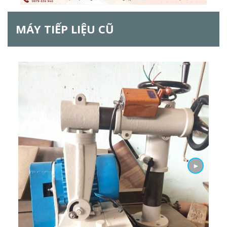
ẫ
MÁY TIẾP LIỆU CŨ
u
t
ì
m
k
i
ế
►
m