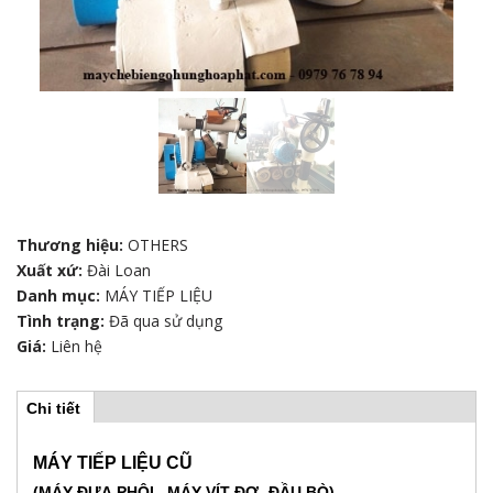
Thương hiệu:
OTHERS
Xuất xứ:
Đài Loan
Danh mục:
MÁY TIẾP LIỆU
Tình trạng:
Đã qua sử dụng
Giá:
Liên hệ
Chi tiết
(
H
t
a
b
MÁY TIẾP LIỆU CŨ
o
h
(MÁY ĐƯA PHÔI_ MÁY VÍT ĐƠ- ĐẦU BÒ)