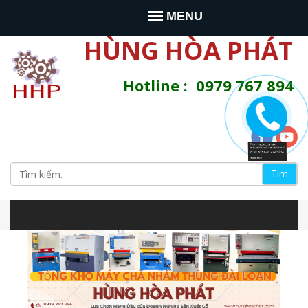
Jump to navigation
MENU
HÙNG HÒA PHÁT
Hotline : 0979 767 894
T
ì
B
m
s
i
i
t
e
ể
n
à
u
y
m