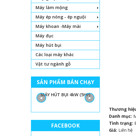
Máy làm mộng
Máy ép nóng - ép nguội
Máy khoan -Máy mài
Máy đục
Máy hút bụi
Các loại máy khác
Vật tư ngành gỗ
SẢN PHẨM BÁN CHẠY
HẬT DÙNG CHO
MÁY HÚT BỤI 4kW (5HP)
KEO HẠT DÁ
◄
►
H ĐẨY BÀN
Thương hiệ
Danh mục:
Tình trạng:
FACEBOOK
Giá:
Liên hệ