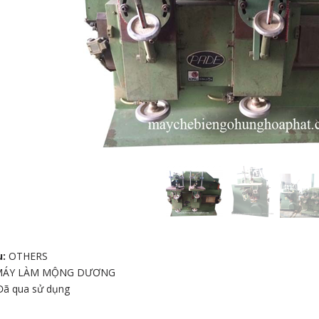
N CẠNH
MÁY CƯA LỌNG CHỈ
BÁNH XE DÙNG CHO 
PHÔI 60X100
u:
OTHERS
MÁY LÀM MỘNG DƯƠNG
Đã qua sử dụng