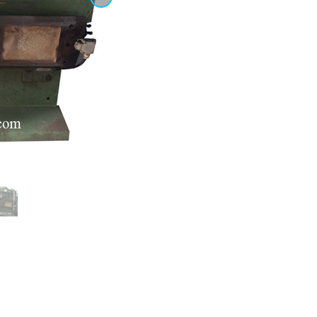
MÁY ĐƯA
GIẤY NHÁM MÁY CHÀ NHÁM
THÙNG