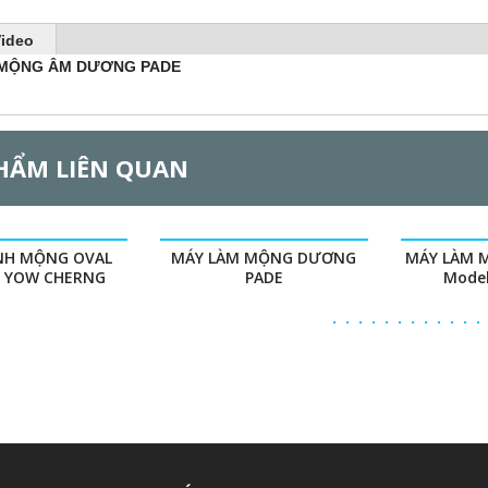
ideo
 MỘNG ÂM DƯƠNG PADE
HẨM LIÊN QUAN
NH MỘNG OVAL
MÁY LÀM MỘNG DƯƠNG
MÁY LÀM
 YOW CHERNG
PADE
Model