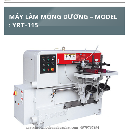
ẫ
MÁY LÀM MỘNG DƯƠNG – MODEL
u
: YRT-115
t
ì
m
k
i
ế
m