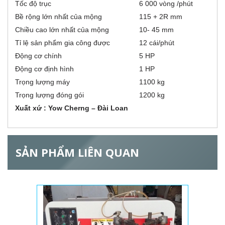
n
Tốc độ trục
6 000 vòng /phút
z
g
Bề rộng lớn nhất của mộng
115 + 2R mm
)
o
Chiều cao lớn nhất của mộng
10- 45 mm
Tỉ lệ sản phẩm gia công được
12 cái/phút
n
Động cơ chính
5 HP
t
Động cơ định hình
1 HP
Trọng lượng máy
1100 kg
a
Trọng lượng đóng gói
1200 kg
l
Xuất xứ : Yow Cherng – Đài Loan
G
SẢN PHẨM LIÊN QUAN