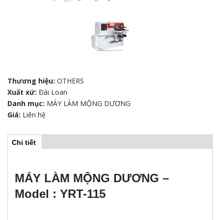
Thương hiệu:
OTHERS
Xuất xứ:
Đài Loan
Danh mục:
MÁY LÀM MỘNG DƯƠNG
Giá:
Liên hệ
Chi tiết
(
H
t
a
b
o
h
MÁY LÀM MỘNG DƯƠNG –
o
r
ạ
Model : YRT-115
t
đ
i
ộ