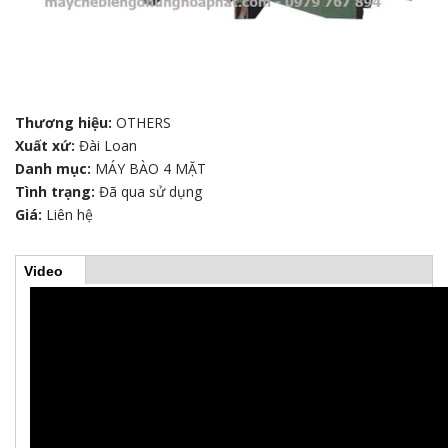
Thương hiệu:
OTHERS
Xuất xứ:
Đài Loan
Danh mục:
MÁY BÀO 4 MẶT
Tình trạng:
Đã qua sử dụng
Giá:
Liên hệ
Video
(
H
t
a
b
o
h
o
r
ạ
t
đ
i
ộ
n
g