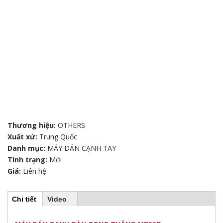
Thương hiệu:
OTHERS
Xuất xứ:
Trung Quốc
Danh mục:
MÁY DÁN CẠNH TAY
Tình trạng:
Mới
Giá:
Liên hệ
Chi tiết
(
Video
H
t
a