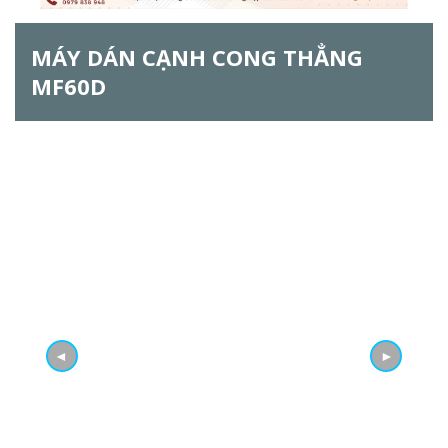
ẫ
MÁY DÁN CẠNH CONG THẲNG
u
MF60D
t
ì
m
k
i
ế
m
◄
►