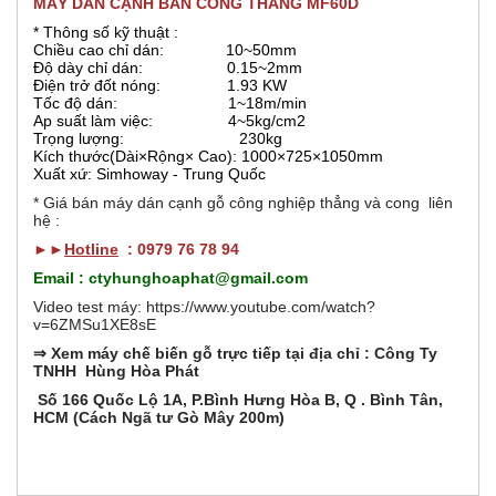
b
MÁY DÁN CẠNH BÀN CONG THẲNG MF60D
o
h
* Thông số kỹ thuật :
o
r
Chiều cao chỉ dán: 10~50mm
ạ
Độ dày chỉ dán: 0.15~2mm
t
Điện trở đốt nóng: 1.93 KW
đ
i
Tốc độ dán: 1~18m/min
ộ
Ap suất làm việc: 4~5kg/cm2
n
z
Trọng lượng: 230kg
g
Kích thước(Dài×Rộng× Cao): 1000×725×1050mm
)
Xuất xứ: Simhoway - Trung Quốc
o
* Giá bán máy dán cạnh gỗ công nghiệp thẳng và cong liên
hệ :
n
►►
Hotline
: 0979 76 78 94
t
Email : ctyhunghoaphat@gmail.com
Video test máy: https://www.youtube.com/watch?
a
v=6ZMSu1XE8sE
⇒ Xem máy chế biến gỗ trực tiếp tại địa chỉ : Công Ty
l
TNHH Hùng Hòa Phát
Số 166 Quốc Lộ 1A, P.Bình Hưng Hòa B, Q . Bình Tân,
G
HCM (Cách Ngã tư Gò Mây 200m)