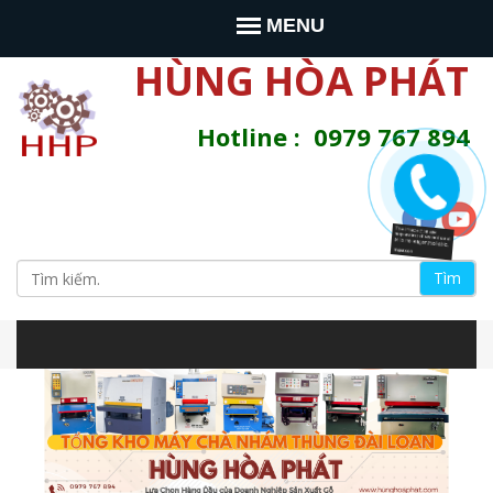
Jump to navigation
MENU
HÙNG HÒA PHÁT
Hotline : 0979 767 894
T
ì
B
m
s
i
i
t
e
ể
n
à
u
y
m