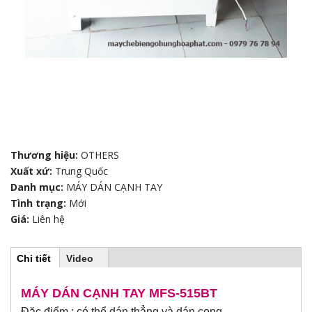
Thương hiệu:
OTHERS
Xuất xứ:
Trung Quốc
Danh mục:
MÁY DÁN CẠNH TAY
Tình trạng:
Mới
Giá:
Liên hệ
Chi tiết
(
Video
H
t
a
b
MÁY DÁN CẠNH TAY MFS-515BT
o
h
Đặc điểm : có thể dán thẳng và dán cong