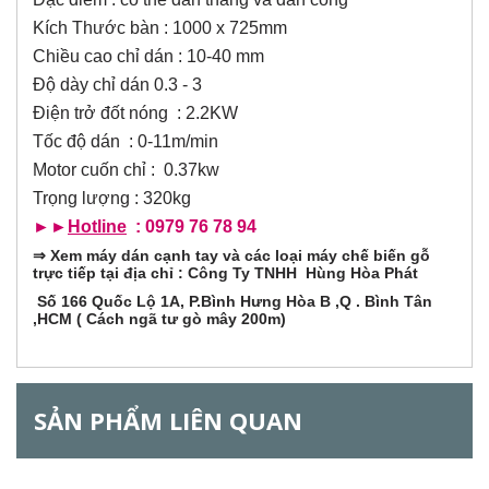
o
r
ạ
Kích Thước bàn : 1000 x 725mm
t
đ
Chiều cao chỉ dán : 10-40 mm
i
ộ
Độ dày chỉ dán 0.3 - 3
n
z
g
Điện trở đốt nóng : 2.2KW
)
Tốc độ dán : 0-11m/min
o
Motor cuốn chỉ : 0.37kw
n
Trọng lượng : 320kg
►►
Hotline
: 0979 76 78 94
t
⇒
Xem máy dán cạnh tay và các loại máy chế biến gỗ
trực tiếp tại địa chỉ : Công Ty TNHH Hùng Hòa Phát
a
Số 166 Quốc Lộ 1A, P.Bình Hưng Hòa B ,Q . Bình Tân
,HCM ( Cách ngã tư gò mây 200m)
l
G
SẢN PHẨM LIÊN QUAN