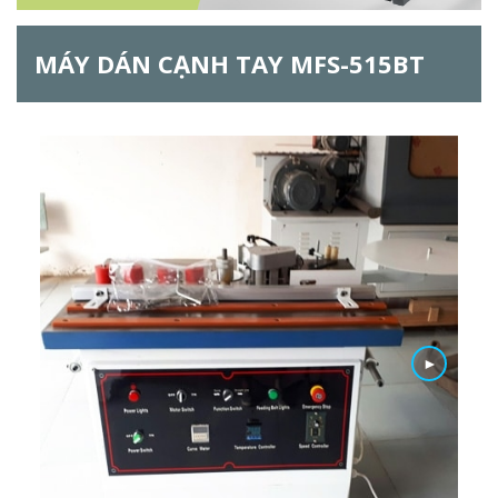
ẫ
MÁY DÁN CẠNH TAY MFS-515BT
u
t
ì
m
k
i
ế
►
m