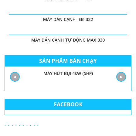
MÁY DÁN CẠNH- EB-322
MÁY DÁN CẠNH TỰ ĐỘNG MAX 330
SẢN PHẨM BÁN CHẠY
MÁY HÚT BỤI 4kW (5HP)
◄
►
FACEBOOK