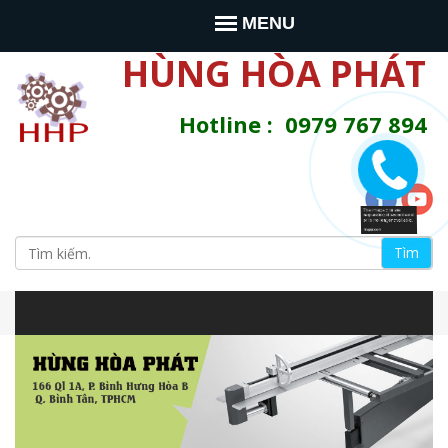
Jump to navigation
MENU
HÙNG HÒA PHÁT
Hotline : 0979 767 894
T
ì
B
m
s
i
i
t
e
ể
n
à
u
y
m