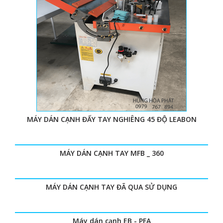
MÁY DÁN CẠNH ĐẨY TAY NGHIÊNG 45 ĐỘ LEABON
MÁY DÁN CẠNH TAY MFB _ 360
MÁY DÁN CẠNH TAY ĐÃ QUA SỬ DỤNG
Máy dán cạnh EB - PFA