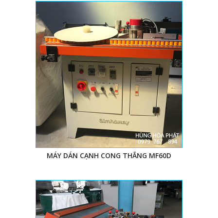
MÁY DÁN CẠNH CONG THẲNG MF60D