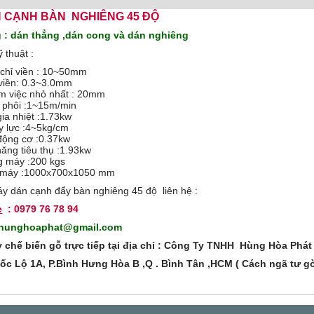
 CẠNH BÀN NGHIÊNG 45 ĐỘ
 : dán thẳng ,dán cong và dán nghiêng
 thuật :
 chỉ viền : 10~50mm
 viền: 0.3~3.0mm
àm việc nhỏ nhất : 20mm
 phôi :1~15m/min
ia nhiệt :1.73kw
y lực :4~5kg/cm
động cơ :0.37kw
ăng tiêu thụ :1.93kw
g máy :200 kgs
c máy :1000x700x1050 mm
y dán cạnh đẩy bàn nghiêng 45 độ liên hệ :
e
: 0979 76 78 94
tyhunghoaphat@gmail.com
chế biến gỗ trực tiếp tại địa chỉ : Công Ty TNHH Hùng Hòa Phát
c Lộ 1A, P.Bình Hưng Hòa B ,Q . Bình Tân ,HCM ( Cách ngã tư g