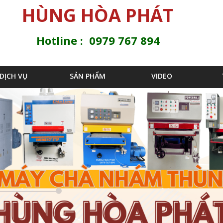
Jump to navigation
HÙNG HÒA PHÁT
Hotline : 0979 767 894
DỊCH VỤ
SẢN PHẨM
VIDEO