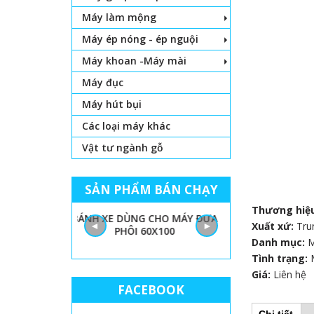
Máy làm mộng
Máy ép nóng - ép nguội
Máy khoan -Máy mài
Máy đục
Máy hút bụi
Các loại máy khác
Vật tư ngành gỗ
SẢN PHẨM BÁN CHẠY
Thương hiệ
 LỌNG CHỈ
BÁNH XE DÙNG CHO MÁY ĐƯA
GIẤY NHÁM MÁY
◄
►
Xuất xứ:
Tru
PHÔI 60X100
THÙN
Danh mục:
Tình trạng:
Giá:
Liên hệ
FACEBOOK