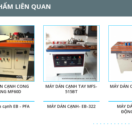
HẨM LIÊN QUAN
N CẠNH CONG
MÁY DÁN CẠNH TAY MFS-
MÁY DÁN C
NG MF60D
515BT
 cạnh EB - PFA
MÁY DÁN CẠNH- EB-322
MÁY D
ĐỘNG