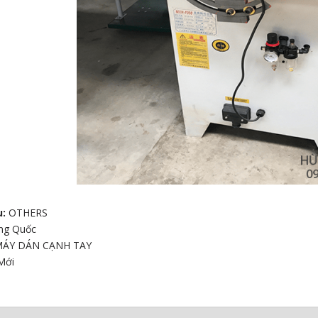
u:
OTHERS
 CHÀ NHÁM
ng Quốc
G
MÁY DÁN CẠNH TAY
Mới