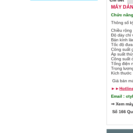
Chi tiết
(
H
t
MÁY DÁN
a
b
Chức năng
o
h
Thông số kỹ
o
r
ạ
Chiều rộng
t
Độ dày chỉ
đ
i
Bán kính l
ộ
Tốc độ đưa
n
Công suất g
z
g
Áp suất thủ
)
Công suất 
o
Tổng điện n
Trọng lượn
Kích thướ
n
Giá bán má
t
►►
Hotlin
Email : c
a
⇒
Xem máy 
l
Số 166 Quố
G