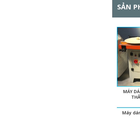
SẢN P
MÁY DÁ
THẲ
Máy dán