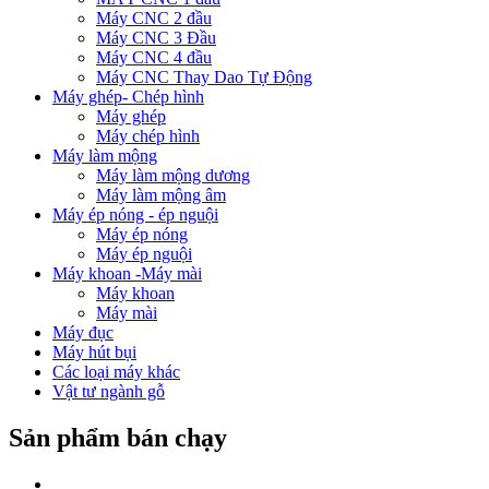
Máy CNC 2 đầu
Máy CNC 3 Đầu
Máy CNC 4 đầu
Máy CNC Thay Dao Tự Động
Máy ghép- Chép hình
Máy ghép
Máy chép hình
Máy làm mộng
Máy làm mộng dương
Máy làm mộng âm
Máy ép nóng - ép nguội
Máy ép nóng
Máy ép nguội
Máy khoan -Máy mài
Máy khoan
Máy mài
Máy đục
Máy hút bụi
Các loại máy khác
Vật tư ngành gỗ
Sản phẩm bán chạy