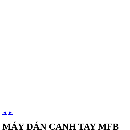
◄
►
MÁY DÁN CẠNH TAY MFB _