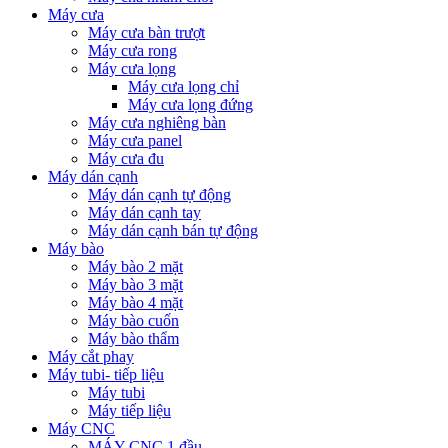
Máy cưa
Máy cưa bàn trượt
Máy cưa rong
Máy cưa lọng
Máy cưa lọng chỉ
Máy cưa lọng đứng
Máy cưa nghiêng bàn
Máy cưa panel
Máy cưa đu
Máy dán cạnh
Máy dán cạnh tự động
Máy dán cạnh tay
Máy dán cạnh bán tự động
Máy bào
Máy bào 2 mặt
Máy bào 3 mặt
Máy bào 4 mặt
Máy bào cuốn
Máy bào thẩm
Máy cắt phay
Máy tubi- tiếp liệu
Máy tubi
Máy tiếp liệu
Máy CNC
MÁY CNC 1 đầu