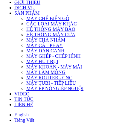
GIỚI THIỆU
DỊCH VỤ
SẢN PHẨM
MÁY CHẾ BIẾN GỖ
CÁC LOẠI MÁY KHÁC
HỆ THỐNG MÁY BÀO
HỆ THỐNG MÁY CƯA
MÁY CHÀ NHÁM
MÁY CẮT PHAY
MÁY DÁN CẠNH
MÁY GHÉP - CHÉP HÌNH
MÁY HÚT BỤI
MÁY KHOAN - MÁY MÀI
MÁY LÀM MỘNG
MÁY ROUTER - CNC
MÁY TUBI - TIẾP LIỆU
MÁY ÉP NÓNG-ÉP NGUỘI
VIDEO
TIN TỨC
LIÊN HỆ
English
Tiếng Việt