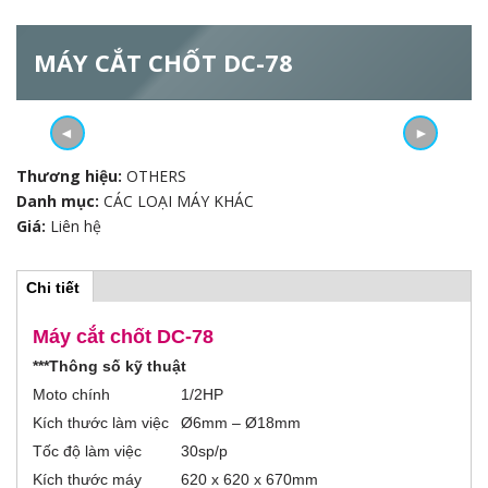
ẫ
MÁY CẮT CHỐT DC-78
u
t
◄
►
ì
Thương hiệu:
OTHERS
m
Danh mục:
CÁC LOẠI MÁY KHÁC
Giá:
Liên hệ
k
i
Chi tiết
(
H
t
ế
a
Máy cắt chốt DC-78
b
o
h
m
***Thông số kỹ thuật
o
r
ạ
Moto chính
1/2HP
t
Kích thước làm việc
Ø6mm – Ø18mm
đ
i
ộ
Tốc độ làm việc
30sp/p
n
z
g
Kích thước máy
620 x 620 x 670mm