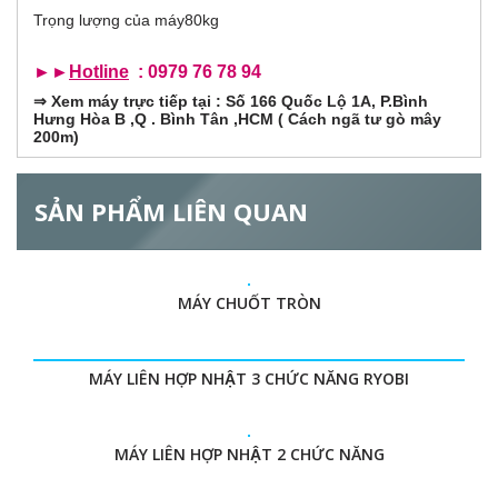
)
Trọng lượng của máy
80kg
o
►►
Hotline
: 0979 76 78 94
n
⇒
Xem máy trực tiếp tại : Số 166 Quốc Lộ 1A, P.Bình
t
Hưng Hòa B ,Q . Bình Tân ,HCM ( Cách ngã tư gò mây
200m)
a
SẢN PHẨM LIÊN QUAN
l
G
MÁY CHUỐT TRÒN
MÁY LIÊN HỢP NHẬT 3 CHỨC NĂNG RYOBI
MÁY LIÊN HỢP NHẬT 2 CHỨC NĂNG