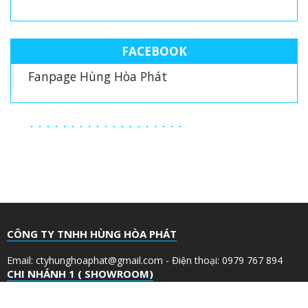
FACEBOOK
Fanpage Hùng Hòa Phát
CÔNG TY TNHH HÙNG HÒA PHÁT
Email: ctyhunghoaphat@gmail.com - Điện thoại: 0979 767 894
CHI NHÁNH 1 ( SHOWROOM)
Số 166 Quốc lộ 1A - Phường Bình Hưng Hòa B - Quận Bình Tân -