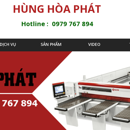
Jump to navigation
HÙNG HÒA PHÁT
Hotline : 0979 767 894
DỊCH VỤ
SẢN PHẨM
VIDEO