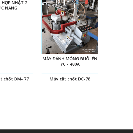
N HỢP NHẬT 2
́C NĂNG
MÁY ĐÁNH MỘNG ĐUÔI ÉN
YC - 480A
t chốt DM- 77
Máy cắt chốt DC-78