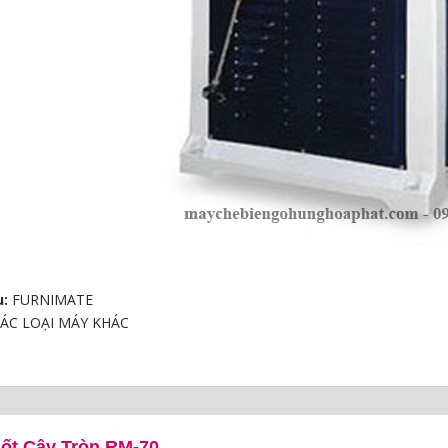
u:
FURNIMATE
 CHÀ NHÁM
ÁC LOẠI MÁY KHÁC
G
ốt Cây Tròn RM-70