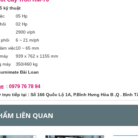
ố kỹ thuật
iệc
05 Hp
hôi
02 Hp
2900 v/ph
 phôi
6 ~ 21 m/ph
làm việc
10 ~ 65 mm
 máy
939 x 762 x 1155 mm
g máy
350/460 kg
Furnimate Đài Loan
ne
: 0979 76 78 94
trực tiếp tại : Số 166 Quốc Lộ 1A, P.Bình Hưng Hòa B ,Q . Bình 
HẨM LIÊN QUAN