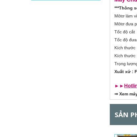
b
o
h
***Thông s
o
r
ạ
Môtơ làm v
t
Môtơ đưa p
đ
i
ộ
Tốc độ cắt
n
z
g
Tốc độ đưa
)
Kích thước 
o
Kích thước
n
Trọng lượn
Xuất xứ : 
t
►►
Hotli
a
⇒
Xem máy 
l
G
SẢN P