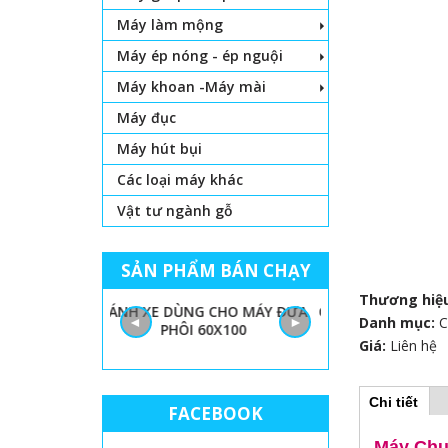
Máy làm mộng
Máy ép nóng - ép nguội
Máy khoan -Máy mài
Máy đục
Máy hút bụi
Các loại máy khác
Vật tư ngành gỗ
SẢN PHẨM BÁN CHẠY
Thương hiệ
 LỌNG CHỈ
BÁNH XE DÙNG CHO MÁY ĐƯA
GIẤY NHÁM MÁY
◄
►
Danh mục:
C
PHÔI 60X100
THÙN
Giá:
Liên hệ
Chi tiết
(
FACEBOOK
H
t
a
Máy Chu