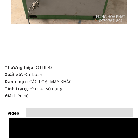
Thương hiệu:
OTHERS
Xuất xứ:
Đài Loan
Danh mục:
CÁC LOẠI MÁY KHÁC
Tình trạng:
Đã qua sử dụng
Giá:
Liên hệ
Video
(
H
t
a
b
o
h
o