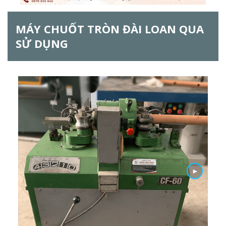
ẫ
MÁY CHUỐT TRÒN ĐÀI LOAN QUA
u
SỬ DỤNG
t
ì
m
k
i
ế
m
►