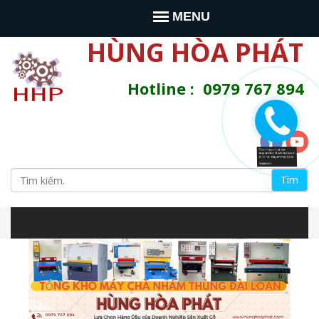
Jump to navigation
MENU
HÙNG HÒA PHÁT
Hotline : 0979 767 894
T
ì
B
m
s
i
i
t
e
ể
n
à
u
y
m