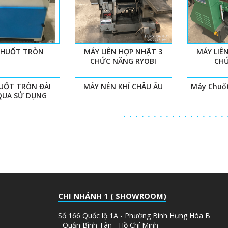
CHUỐT TRÒN
MÁY LIÊN HỢP NHẬT 3
MÁY LIÊ
CHỨC NĂNG RYOBI
CHƯ
UỐT TRÒN ĐÀI
MÁY NÉN KHÍ CHÂU ÂU
Máy Chuốt
UA SỬ DỤNG
CHI NHÁNH 1 ( SHOWROOM)
Số 166 Quốc lộ 1A - Phường Bình Hưng Hòa B
- Quận Bình Tân - Hồ Chí Minh