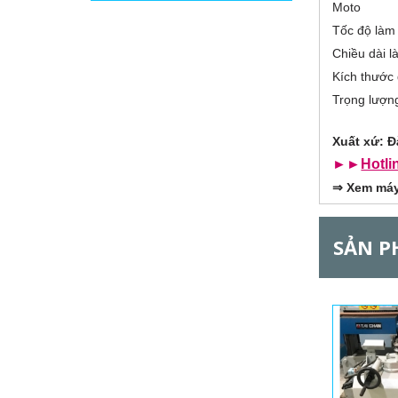
Moto
đ
i
ộ
Tốc độ làm 
n
z
g
Chiều dài l
)
Kích thước
o
Trọng lượn
n
Xuất xứ: Đ
t
►►
Hotli
⇒
Xem máy 
a
l
SẢN P
G