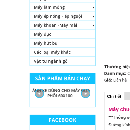
Máy làm mộng
Máy ép nóng - ép nguội
Máy khoan -Máy mài
Máy đục
Máy hút bụi
Các loại máy khác
Vật tư ngành gỗ
Thương hiệ
Danh mục:
C
SẢN PHẨM BÁN CHẠY
Giá:
Liên hệ
 LỌNG CHỈ
BÁNH XE DÙNG CHO MÁY ĐƯA
GIẤY NHÁM MÁY
◄
►
PHÔI 60X100
THÙN
Chi tiết
(
H
t
a
Máy chu
b
o
h
***Thông s
FACEBOOK
o
r
ạ
Đường kính
t