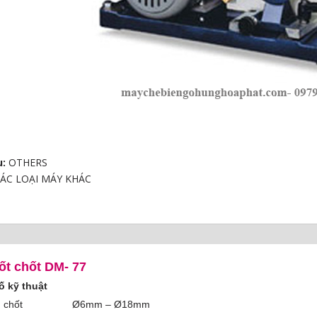
u:
OTHERS
ÁC LOẠI MÁY KHÁC
 CHÀ NHÁM
G
ốt chốt DM- 77
ố kỹ thuật
 chốt
Ø6mm – Ø18mm