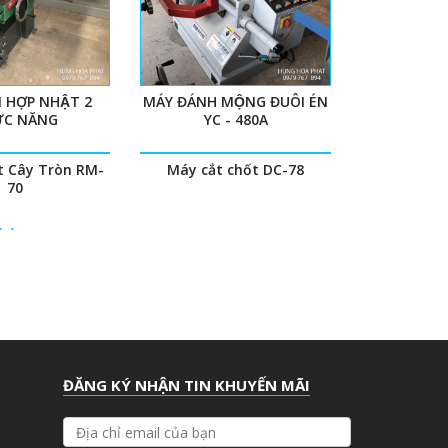
N HỢP NHẬT 2
MÁY ĐÁNH MỘNG ĐUÔI ÉN
́C NĂNG
YC - 480A
 Cây Tròn RM-
Máy cắt chốt DC-78
70
ĐĂNG KÝ NHẬN TIN KHUYẾN MÃI
Đ
Ị