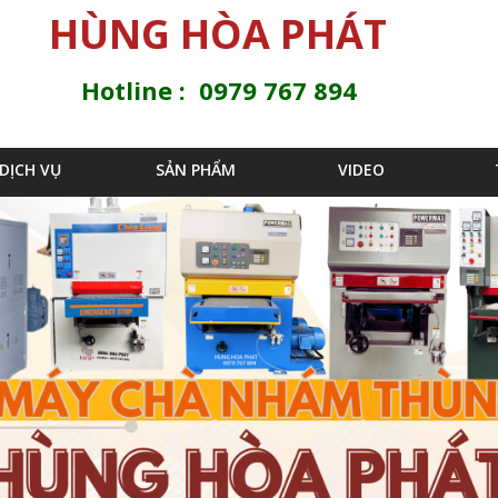
Jump to navigation
HÙNG HÒA PHÁT
Hotline : 0979 767 894
DỊCH VỤ
SẢN PHẨM
VIDEO