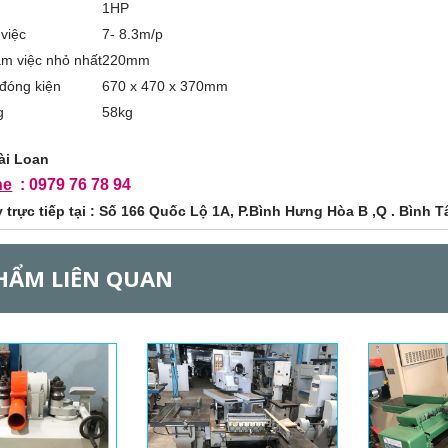
1HP
việc
7- 8.3m/p
àm việc nhỏ nhất
220mm
 đóng kiện
670 x 470 x 370mm
g
58kg
ài Loan
ne
: 0979 76 78 94
trực tiếp tại : Số 166 Quốc Lộ 1A, P.Bình Hưng Hòa B ,Q . Bình 
HẨM LIÊN QUAN