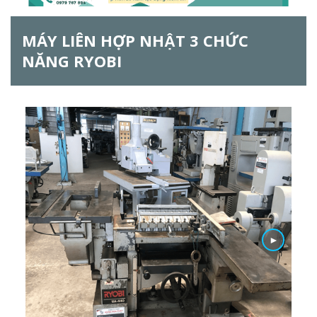
ẫ
MÁY LIÊN HỢP NHẬT 3 CHỨC
u
NĂNG RYOBI
t
ì
m
k
i
ế
m
►