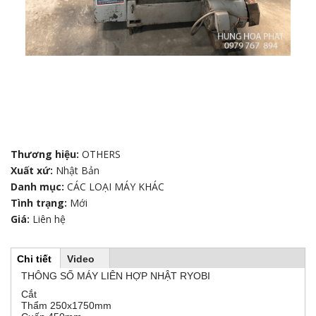
Thương hiệu:
OTHERS
Xuất xứ:
Nhật Bản
Danh mục:
CÁC LOẠI MÁY KHÁC
Tình trạng:
Mới
Giá:
Liên hệ
Chi tiết
(
Video
H
t
THÔNG SỐ MÁY LIÊN HỢP NHẬT RYOBI
a
b
Cắt
o
h
Thẩm 250x1750mm
o